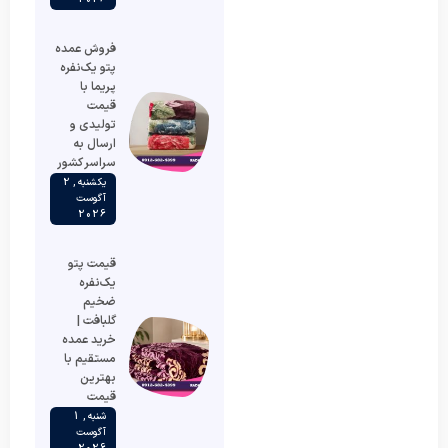
فروش عمده
پتو یک‌نفره
پریما با
قیمت
تولیدی و
ارسال به
سراسر کشور
یکشنبه , 2
آگوست
2026
قیمت پتو
یک‌نفره
ضخیم
گلبافت |
خرید عمده
مستقیم با
بهترین
قیمت
شنبه , 1
آگوست