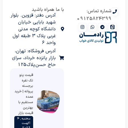
با ما همراه باشید
شماره تماس:
آدرس دفتر: قزوین. بلوار
09125824399
شهید بابایی خیابان
دانشگاه کوچه مدنی
غربی پلاک 3 طبقه اول
واحد 6
آدرس فروشگاه: تهران،
بازار پانزده خرداد، سرای
حاج حسن پلاک 125
قیمت پتو
تک نفره
برجسته
پروانه | خرید
عمده
مستقیم با
بهترین
قیمت بازار
سه‌شنبه , 4
آگوست
2026