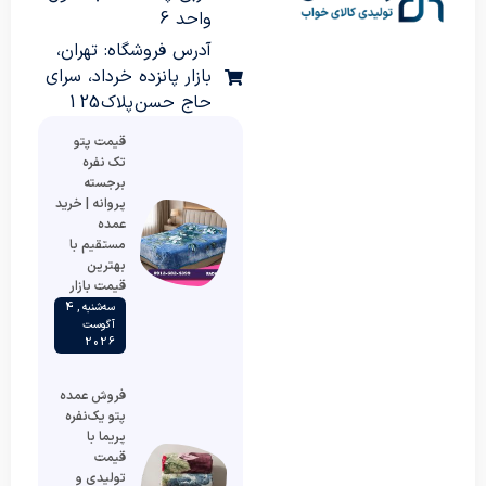
واحد 6
آدرس فروشگاه: تهران،
بازار پانزده خرداد، سرای
حاج حسن پلاک 125
قیمت پتو
تک نفره
برجسته
پروانه | خرید
عمده
مستقیم با
بهترین
قیمت بازار
سه‌شنبه , 4
آگوست
2026
فروش عمده
پتو یک‌نفره
پریما با
قیمت
تولیدی و