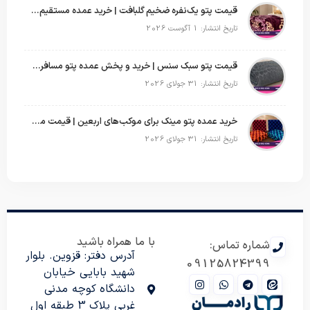
قیمت پتو یک‌نفره ضخیم گلبافت | خرید عمده مستقیم با بهترین قیمت
تاریخ انتشار: 1 آگوست 2026
قیمت پتو سبک سنس | خرید و پخش عمده پتو مسافرتی Sense
تاریخ انتشار: 31 جولای 2026
خرید عمده پتو مینک برای موکب‌های اربعین | قیمت مناسب و ارسال سریع
تاریخ انتشار: 31 جولای 2026
با ما همراه باشید
شماره تماس:
آدرس دفتر: قزوین. بلوار
09125824399
شهید بابایی خیابان
دانشگاه کوچه مدنی
غربی پلاک 3 طبقه اول