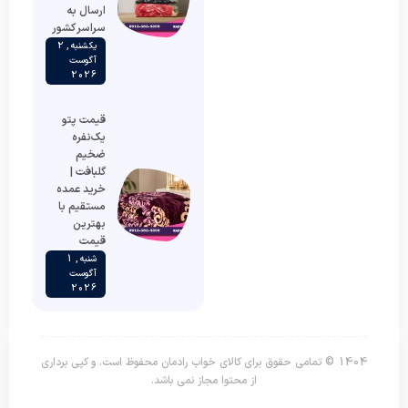
ارسال به
سراسر کشور
یکشنبه , 2
آگوست
2026
قیمت پتو
یک‌نفره
ضخیم
گلبافت |
خرید عمده
مستقیم با
بهترین
قیمت
شنبه , 1
آگوست
2026
1404 © تمامی حقوق برای کالای خواب رادمان محفوظ است. و کپی برداری
از محتوا مجاز نمی باشد.