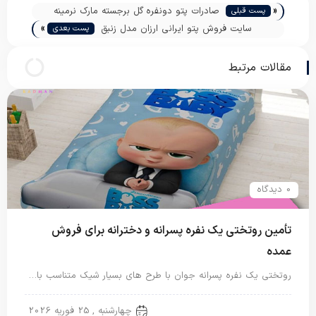
«
صادرات پتو دونفره گل برجسته مارک نرمینه
پست قبلی
»
سایت فروش پتو ایرانی ارزان مدل زنبق
پست بعدی
مقالات مرتبط
0 دیدگاه
تأمین روتختی یک نفره پسرانه و دخترانه برای فروش
عمده
روتختی یک نفره پسرانه جوان با طرح های بسیار شیک متناسب با…
روتختی پسرانه
چهارشنبه , 25 فوریه 2026