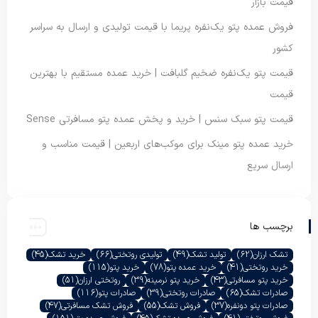
قیمت بازار
فروش عمده پتو یک‌نفره پریما با قیمت تولیدی و ارسال به سراسر
کشور
قیمت پتو یک‌نفره ضخیم گلبافت | خرید عمده مستقیم با بهترین
قیمت
قیمت پتو سبک سنس | خرید و پخش عمده پتو مسافرتی Sense
خرید عمده پتو مینک برای موکب‌های اربعین | قیمت مناسب و
ارسال سریع
برچسب ها
تشک ارزان
(62)
تولید تشک
(49)
تولیدی روتختی
(66)
خرید تشک
(45)
خرید روتختی
(41)
خرید عمده پتو
(78)
خرید پتو
(115)
خرید پتو مسافرتی
(43)
خرید پتو نرمینه
(39)
روتختی ارزان
(51)
صادرات تشک
(65)
صادرات روتختی
(39)
صادرات پتو
(116)
صادرات پتو دونفره
(37)
فروش تشک
(55)
فروش تشک مسافرتی
(47)