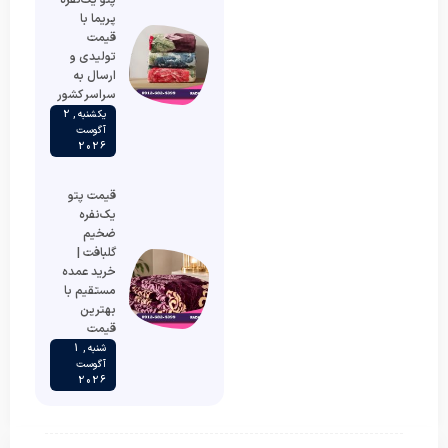
پتو یک‌نفره
پریما با
قیمت
تولیدی و
ارسال به
سراسر کشور
یکشنبه , 2
آگوست
2026
قیمت پتو
یک‌نفره
ضخیم
گلبافت |
خرید عمده
مستقیم با
بهترین
قیمت
شنبه , 1
آگوست
2026