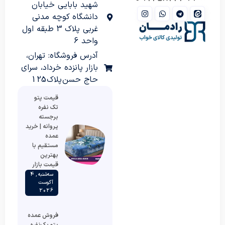
شهید بابایی خیابان
دانشگاه کوچه مدنی
غربی پلاک 3 طبقه اول
واحد 6
آدرس فروشگاه: تهران،
بازار پانزده خرداد، سرای
حاج حسن پلاک 125
قیمت پتو
تک نفره
برجسته
پروانه | خرید
عمده
مستقیم با
بهترین
قیمت بازار
سه‌شنبه , 4
آگوست
2026
فروش عمده