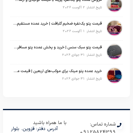
فروش عمده پتو یک‌نفره پریما با قیمت تولیدی و ارسال به سراسر کشور
تاریخ انتشار: 2 آگوست 2026
قیمت پتو یک‌نفره ضخیم گلبافت | خرید عمده مستقیم با بهترین قیمت
تاریخ انتشار: 1 آگوست 2026
قیمت پتو سبک سنس | خرید و پخش عمده پتو مسافرتی Sense
تاریخ انتشار: 31 جولای 2026
خرید عمده پتو مینک برای موکب‌های اربعین | قیمت مناسب و ارسال سریع
تاریخ انتشار: 31 جولای 2026
با ما همراه باشید
شماره تماس:
آدرس دفتر: قزوین. بلوار
09125824399