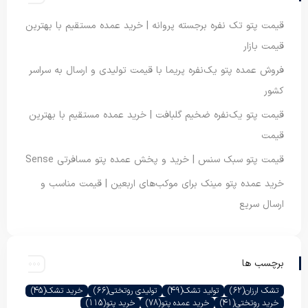
قیمت پتو تک نفره برجسته پروانه | خرید عمده مستقیم با بهترین
قیمت بازار
فروش عمده پتو یک‌نفره پریما با قیمت تولیدی و ارسال به سراسر
کشور
قیمت پتو یک‌نفره ضخیم گلبافت | خرید عمده مستقیم با بهترین
قیمت
قیمت پتو سبک سنس | خرید و پخش عمده پتو مسافرتی Sense
خرید عمده پتو مینک برای موکب‌های اربعین | قیمت مناسب و
ارسال سریع
برچسب ها
تشک ارزان
(62)
تولید تشک
(49)
تولیدی روتختی
(66)
خرید تشک
(45)
خرید روتختی
(41)
خرید عمده پتو
(78)
خرید پتو
(115)