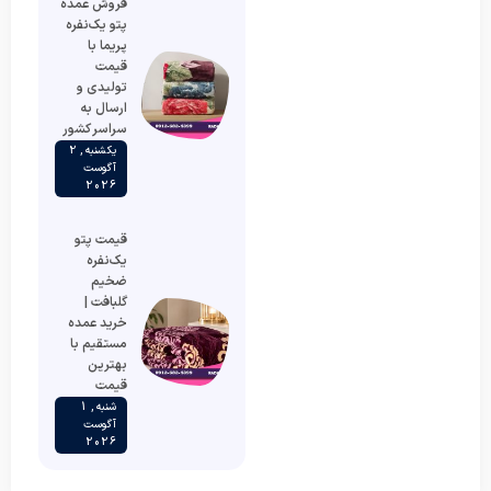
فروش عمده
پتو یک‌نفره
پریما با
قیمت
تولیدی و
ارسال به
سراسر کشور
یکشنبه , 2
آگوست
2026
قیمت پتو
یک‌نفره
ضخیم
گلبافت |
خرید عمده
مستقیم با
بهترین
قیمت
شنبه , 1
آگوست
2026