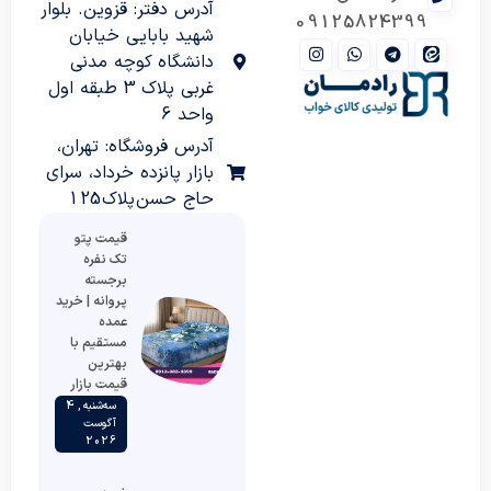
آدرس دفتر: قزوین. بلوار
09125824399
شهید بابایی خیابان
دانشگاه کوچه مدنی
غربی پلاک 3 طبقه اول
واحد 6
آدرس فروشگاه: تهران،
بازار پانزده خرداد، سرای
حاج حسن پلاک 125
قیمت پتو
تک نفره
برجسته
پروانه | خرید
عمده
مستقیم با
بهترین
قیمت بازار
سه‌شنبه , 4
آگوست
2026