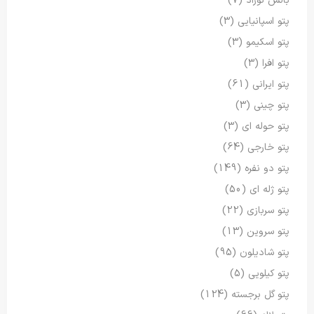
بالش نوزاد
(7)
پتو اسپانیایی
(3)
پتو اسکیمو
(3)
پتو افرا
(3)
پتو ایرانی
(61)
پتو چینی
(3)
پتو حوله ای
(3)
پتو خارجی
(64)
پتو دو نفره
(149)
پتو ژله ای
(50)
پتو سربازی
(22)
پتو سروین
(13)
پتو شادیلون
(95)
پتو کیلویی
(5)
پتو گل برجسته
(124)