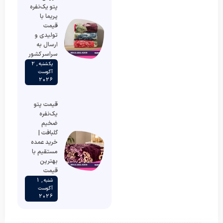
پتو یک‌نفره
پریما با
قیمت
تولیدی و
ارسال به
سراسر کشور
یکشنبه , 2
آگوست
2026
قیمت پتو
یک‌نفره
ضخیم
گلبافت |
خرید عمده
مستقیم با
بهترین
قیمت
شنبه , 1
آگوست
2026