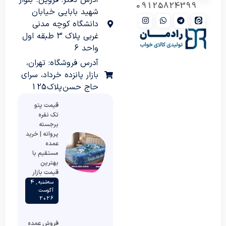
09125824399
شهید بابایی خیابان
دانشگاه کوچه مدنی
غربی پلاک 3 طبقه اول
واحد 6
آدرس فروشگاه: تهران،
بازار پانزده خرداد، سرای
حاج حسن پلاک 125
قیمت پتو
تک نفره
برجسته
پروانه | خرید
عمده
مستقیم با
بهترین
قیمت بازار
سه‌شنبه , 4
آگوست
2026
فروش عمده