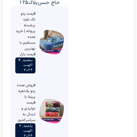
حاج حسن پلاک 125
قیمت پتو
تک نفره
برجسته
پروانه | خرید
عمده
مستقیم با
بهترین
قیمت بازار
سه‌شنبه , 4
آگوست
2026
فروش عمده
پتو یک‌نفره
پریما با
قیمت
تولیدی و
ارسال به
سراسر کشور
یکشنبه , 2
آگوست
2026