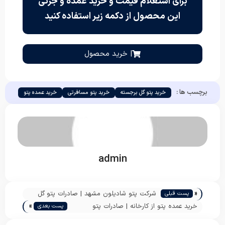
برای استعلام قیمت و خرید عمده و جزئی
این محصول از دکمه زیر استفاده کنید
| خرید محصول
برچسب ها :
خرید پتو گل برجسته
خرید پتو مسافرتی
خرید عمده پتو
admin
«
شرکت پتو شادیلون مشهد | صادرات پتو گل
پست قبلی
»
برجسته ایرانی به افغانستان | پاندا
خرید عمده پتو از کارخانه | صادرات پتو
پست بعدی
دونفره شادیلون | پاندا