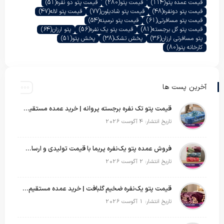
قیمت عمده پتو
(114)
قیمت پتو
(280)
قیمت پتو دو نفره
(51)
قیمت پتو دونفره
(48)
قیمت پتو شادیلون
(77)
قیمت پتو لاله
(47)
قیمت پتو مسافرتی
(61)
قیمت پتو نرمینه
(54)
قیمت پتو گل برجسته
(81)
قیمت پتو یک نفره
(56)
پتو ارزان
(64)
پتو مسافرتی ارزان
(36)
پخش تشک
(38)
پخش پتو
(51)
کارخانه پتو
(80)
آخرین پست ها
قیمت پتو تک نفره برجسته پروانه | خرید عمده مستقیم با بهترین قیمت بازار
تاریخ انتشار: 4 آگوست 2026
فروش عمده پتو یک‌نفره پریما با قیمت تولیدی و ارسال به سراسر کشور
تاریخ انتشار: 2 آگوست 2026
قیمت پتو یک‌نفره ضخیم گلبافت | خرید عمده مستقیم با بهترین قیمت
تاریخ انتشار: 1 آگوست 2026