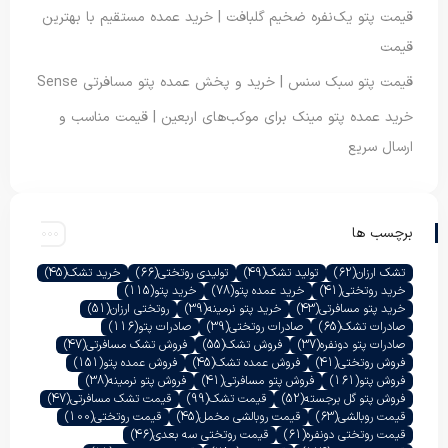
قیمت پتو یک‌نفره ضخیم گلبافت | خرید عمده مستقیم با بهترین
قیمت
قیمت پتو سبک سنس | خرید و پخش عمده پتو مسافرتی Sense
خرید عمده پتو مینک برای موکب‌های اربعین | قیمت مناسب و
ارسال سریع
برچسب ها
تشک ارزان
(62)
تولید تشک
(49)
تولیدی روتختی
(66)
خرید تشک
(45)
خرید روتختی
(41)
خرید عمده پتو
(78)
خرید پتو
(115)
خرید پتو مسافرتی
(43)
خرید پتو نرمینه
(39)
روتختی ارزان
(51)
صادرات تشک
(65)
صادرات روتختی
(39)
صادرات پتو
(116)
صادرات پتو دونفره
(37)
فروش تشک
(55)
فروش تشک مسافرتی
(47)
فروش روتختی
(41)
فروش عمده تشک
(45)
فروش عمده پتو
(151)
فروش پتو
(161)
فروش پتو مسافرتی
(41)
فروش پتو نرمینه
(38)
فروش پتو گل برجسته
(52)
قیمت تشک
(99)
قیمت تشک مسافرتی
(47)
قیمت روبالشی
(63)
قیمت روبالشی مخمل
(45)
قیمت روتختی
(100)
قیمت روتختی دونفره
(61)
قیمت روتختی سه بعدی
(46)