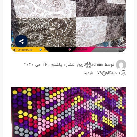
توسط :
admin
تاریخ انتشار : یکشنبه , 24 می 2020
0 دیدگاه
179 بازدید