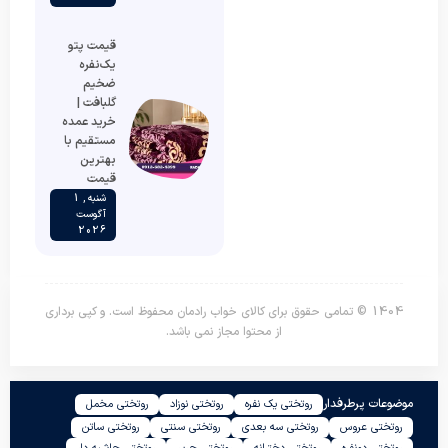
قیمت پتو
یک‌نفره
ضخیم
گلبافت |
خرید عمده
مستقیم با
بهترین
قیمت
شنبه , 1
آگوست
2026
1404 © تمامی حقوق برای کالای خواب رادمان محفوظ است. و کپی برداری
از محتوا مجاز نمی باشد.
موضوعات پرطرفدار
روتختی یک نفره
روتختی نوزاد
روتختی مخمل
روتختی عروس
روتختی سه بعدی
روتختی سنتی
روتختی ساتن