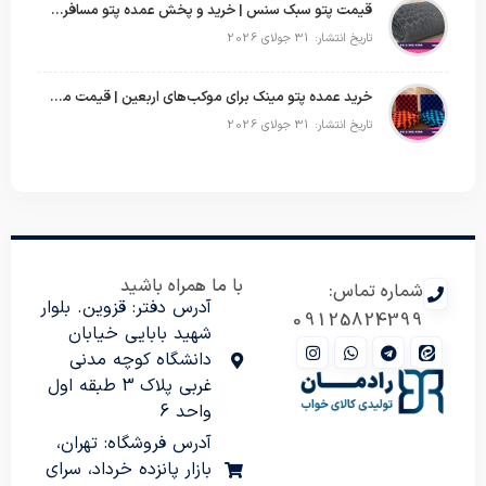
قیمت پتو سبک سنس | خرید و پخش عمده پتو مسافرتی Sense
تاریخ انتشار: 31 جولای 2026
خرید عمده پتو مینک برای موکب‌های اربعین | قیمت مناسب و ارسال سریع
تاریخ انتشار: 31 جولای 2026
با ما همراه باشید
شماره تماس:
آدرس دفتر: قزوین. بلوار
09125824399
شهید بابایی خیابان
دانشگاه کوچه مدنی
غربی پلاک 3 طبقه اول
واحد 6
آدرس فروشگاه: تهران،
بازار پانزده خرداد، سرای