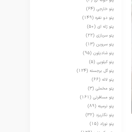
پتو حوله ای
(3)
پتو خارجی
(64)
پتو دو نفره
(149)
پتو ژله ای
(50)
پتو سربازی
(22)
پتو سروین
(13)
پتو شادیلون
(95)
پتو کیلویی
(5)
پتو گل برجسته
(124)
پتو لاله
(66)
پتو مخملی
(3)
پتو مسافرتی
(161)
پتو نرمینه
(89)
پتو نگاریزد
(32)
پتو نوزاد
(15)