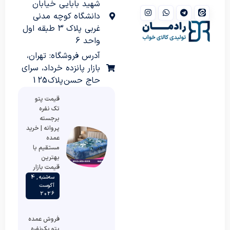
شهید بابایی خیابان
دانشگاه کوچه مدنی
غربی پلاک 3 طبقه اول
واحد 6
آدرس فروشگاه: تهران،
بازار پانزده خرداد، سرای
حاج حسن پلاک 125
قیمت پتو
تک نفره
برجسته
پروانه | خرید
عمده
مستقیم با
بهترین
قیمت بازار
سه‌شنبه , 4
آگوست
2026
فروش عمده
پتو یک‌نفره