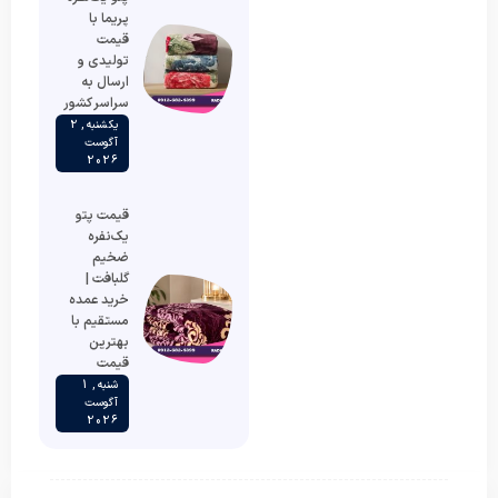
پریما با
قیمت
تولیدی و
ارسال به
سراسر کشور
یکشنبه , 2
آگوست
2026
قیمت پتو
یک‌نفره
ضخیم
گلبافت |
خرید عمده
مستقیم با
بهترین
قیمت
شنبه , 1
آگوست
2026