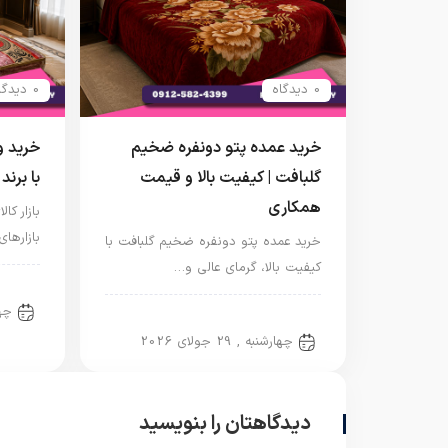
0 دیدگاه
0 دیدگاه
خرید عمده پتو دونفره ضخیم
خرید و
گلبافت | کیفیت بالا و قیمت
با برن
همکاری
بازار ک
بازارها
خرید عمده پتو دونفره ضخیم گلبافت با
کیفیت بالا، گرمای عالی و…
پتو 
چهارش
پتو دو نفره
چهارشنبه , 29 جولای 2026
دیدگاهتان را بنویسید