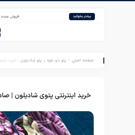
فروش عمده پتو تک ر
بیشتر بخوانید
صفحه اصلی
>
پتو دو نفره
و
پتو شادیلون
:
خرید اینت
خرید اینترنتی پتوی شادیلون | صادر