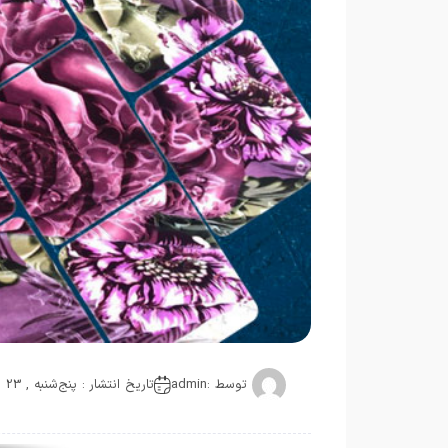
توسط :
admin
تاریخ انتشار : پنج‌شنبه , 23 جولای 2020