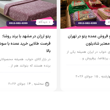
0 دیدگاه
 فروش عمده پتو در تهران
پتو ارزان در مشهد با برند روشا؛
د معتبر شادیلون
فرصت طلایی خرید عمده با سود
بالا
الای خواب در ایران همیشه یکی از
ی پرتقاضا، پرفروش و…
در بازار کالای خواب، همیشه محصولاتی
برنده هستند که بتوانند هم از…
شادیلون
نبه , 15 جولای 2026
پتو شادیلون
سه‌شنبه , 14 جولای 2026