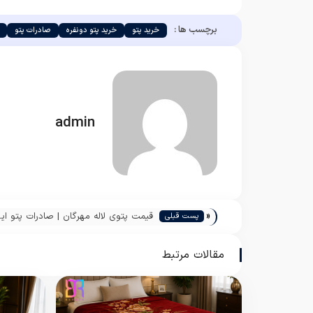
برچسب ها :
خرید پتو
خرید پتو دونفره
صادرات پتو
admin
«
قیمت پتوی لاله مهرگان | صادرات پتو ایر
پست قبلی
ارزان
مقالات مرتبط