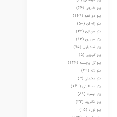
پتو حوله ای
(3)
پتو خارجی
(64)
پتو دو نفره
(149)
پتو ژله ای
(50)
پتو سربازی
(22)
پتو سروین
(13)
پتو شادیلون
(95)
پتو کیلویی
(5)
پتو گل برجسته
(124)
پتو لاله
(66)
پتو مخملی
(3)
پتو مسافرتی
(161)
پتو نرمینه
(89)
پتو نگاریزد
(32)
پتو نوزاد
(15)