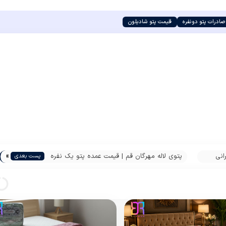
صادرات پتو دونفره
قیمت پتو شادیلون
»
انی
پتوی لاله مهرگان قم | قیمت عمده پتو یک نفره
پست بعدی
از کارخانه