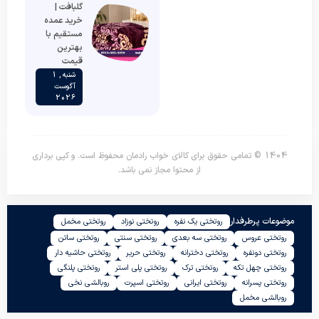
گلبافت |
خرید عمده
مستقیم با
بهترین
قیمت
شنبه , 1
آگوست
2026
1404 © تمامی حقوق برای کالای خواب رادمان محفوظ است. و کپی برداری
از محتوا مجاز نمی باشد.
موضوعات پرطرفدار
روتختی یک نفره
روتختی نوزاد
روتختی مخمل
روتختی عروس
روتختی سه بعدی
روتختی سنتی
روتختی ساتن
روتختی دونفره
روتختی دخترانه
روتختی حریر
روتختی حاشیه دار
روتختی چهل تکه
روتختی ترک
روتختی پلی استر
روتختی پلنگی
روتختی پسرانه
روتختی ایرانی
روتختی اسپرت
روبالشی نخی
روبالشی مخمل