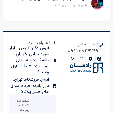
تاریخ انتشار: 31 جولای 2026
با ما همراه باشید
شماره تماس:
آدرس دفتر: قزوین. بلوار
09125824399
شهید بابایی خیابان
دانشگاه کوچه مدنی
غربی پلاک 3 طبقه اول
واحد 6
آدرس فروشگاه: تهران،
بازار پانزده خرداد، سرای
حاج حسن پلاک 125
قیمت پتو
تک نفره
برجسته