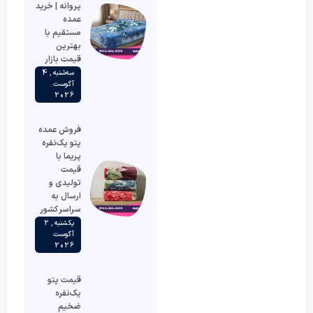
پروانه | خرید
عمده
مستقیم با
بهترین
قیمت بازار
سه‌شنبه , 4
آگوست
2026
فروش عمده
پتو یک‌نفره
پریما با
قیمت
تولیدی و
ارسال به
سراسر کشور
یکشنبه , 2
آگوست
2026
قیمت پتو
یک‌نفره
ضخیم