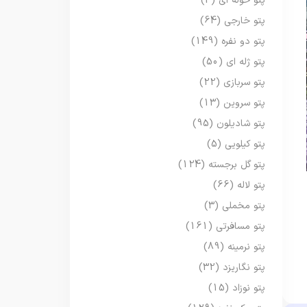
پتو حوله ای
(3)
پتو خارجی
(64)
پتو دو نفره
(149)
پتو ژله ای
(50)
پتو سربازی
(22)
پتو سروین
(13)
پتو شادیلون
(95)
پتو کیلویی
(5)
پتو گل برجسته
(124)
پتو لاله
(66)
پتو مخملی
(3)
پتو مسافرتی
(161)
پتو نرمینه
(89)
پتو نگاریزد
(32)
پتو نوزاد
(15)