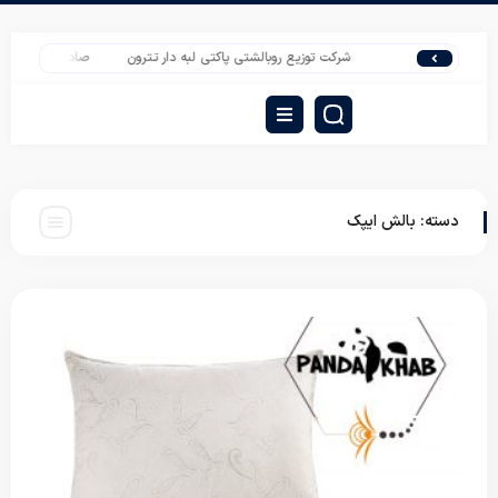
شرکت توزیع روبالشتی پاکتی لبه دار تترون
صادرات پرسود تشک
دسته:
بالش ایپک