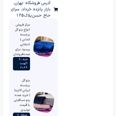
آدرس فروشگاه: تهران،
بازار پانزده خرداد، سرای
حاج حسن پلاک 125
مرکز فروش
انواع پتو گل
برجسته
الماس |
انتخابی
پرسود برای
عمده‌فروشان
شنبه , 8
آگوست
2026
پتو گل
برجسته
ایرانی کاترینا
| خرید عمده
پتو مسافرتی
با قیمت
تولیدی
جمعه , 7