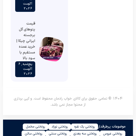
آگوست
2026
قیمت
پتوهای گل
برجسته
ایرانی چیکا |
خرید عمده
مستقیم با
سود بالا
پنج‌شنبه , 6
آگوست
2026
1404 © تمامی حقوق برای کالای خواب رادمان محفوظ است. و کپی برداری
از محتوا مجاز نمی باشد.
موضوعات پرطرفدار
روتختی یک نفره
روتختی نوزاد
روتختی مخمل
روتختی عروس
روتختی سه بعدی
روتختی سنتی
روتختی ساتن