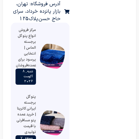
آدرس فروشگاه: تهران،
بازار پانزده خرداد، سرای
حاج حسن پلاک 125
مرکز فروش
انواع پتو گل
برجسته
الماس |
انتخابی
پرسود برای
عمده‌فروشان
شنبه , 8
آگوست
2026
پتو گل
برجسته
ایرانی کاترینا
| خرید عمده
پتو مسافرتی
با قیمت
تولیدی
جمعه , 7