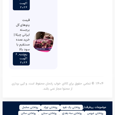
آگوست
2026
قیمت
پتوهای گل
برجسته
ایرانی چیکا |
خرید عمده
مستقیم با
سود بالا
پنج‌شنبه , 6
آگوست
2026
1404 © تمامی حقوق برای کالای خواب رادمان محفوظ است. و کپی برداری
از محتوا مجاز نمی باشد.
موضوعات پرطرفدار
روتختی یک نفره
روتختی نوزاد
روتختی مخمل
روتختی عروس
روتختی سه بعدی
روتختی سنتی
روتختی ساتن