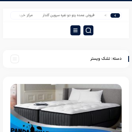
و نفره شش تکه
فروش عمده پتو دو نفره سروین گلدار
مرکز خرید پتو نوزادی مرین
دسته:
تشک ویستر