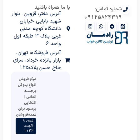
با ما همراه باشید
شماره تماس:
آدرس دفتر: قزوین. بلوار
09125824399
شهید بابایی خیابان
دانشگاه کوچه مدنی
غربی پلاک 3 طبقه اول
واحد 6
آدرس فروشگاه: تهران،
بازار پانزده خرداد، سرای
حاج حسن پلاک 125
مرکز فروش
انواع پتو گل
برجسته
الماس |
انتخابی
پرسود برای
عمده‌فروشان
شنبه , 8
آگوست
2026