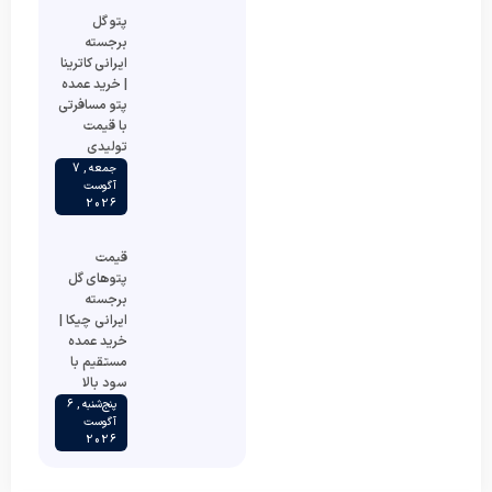
پتو گل
برجسته
ایرانی کاترینا
| خرید عمده
پتو مسافرتی
با قیمت
تولیدی
جمعه , 7
آگوست
2026
قیمت
پتوهای گل
برجسته
ایرانی چیکا |
خرید عمده
مستقیم با
سود بالا
پنج‌شنبه , 6
آگوست
2026