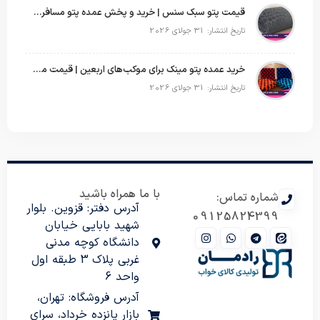
قیمت پتو سبک سنس | خرید و پخش عمده پتو مسافرتی Sense
تاریخ انتشار: 31 جولای 2026
خرید عمده پتو مینک برای موکب‌های اربعین | قیمت مناسب و ارسال سریع
تاریخ انتشار: 31 جولای 2026
با ما همراه باشید
شماره تماس:
آدرس دفتر: قزوین. بلوار
09125824399
شهید بابایی خیابان
دانشگاه کوچه مدنی
غربی پلاک 3 طبقه اول
واحد 6
آدرس فروشگاه: تهران،
بازار پانزده خرداد، سرای