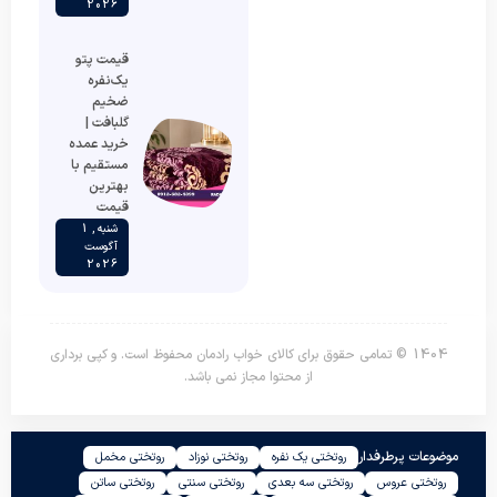
2026
قیمت پتو
یک‌نفره
ضخیم
گلبافت |
خرید عمده
مستقیم با
بهترین
قیمت
شنبه , 1
آگوست
2026
1404 © تمامی حقوق برای کالای خواب رادمان محفوظ است. و کپی برداری
از محتوا مجاز نمی باشد.
موضوعات پرطرفدار
روتختی یک نفره
روتختی نوزاد
روتختی مخمل
روتختی عروس
روتختی سه بعدی
روتختی سنتی
روتختی ساتن