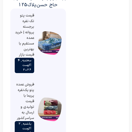
حاج حسن پلاک 125
قیمت پتو
تک نفره
برجسته
پروانه | خرید
عمده
مستقیم با
بهترین
قیمت بازار
سه‌شنبه , 4
آگوست
2026
فروش عمده
پتو یک‌نفره
پریما با
قیمت
تولیدی و
ارسال به
سراسر کشور
یکشنبه , 2
آگوست