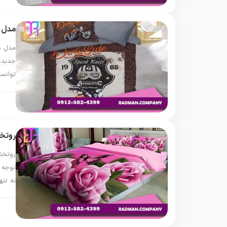
مدل ه
مدل ه
جدید،
توانس
روت
روتخ
روتخت
توجه 
نه تنه
روت