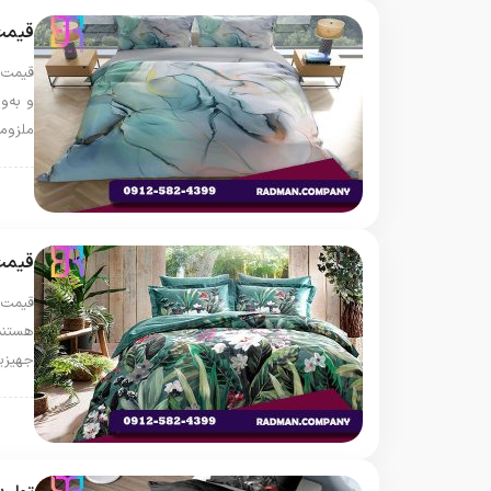
قیمت
قیمت 
و به‌و
ملزوما
روت
قیمت
قیمت 
هستند
جهیزی
روت