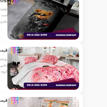
تولی
تولید
است. ج
بازاری
روت
قیمت 
روتخت
بالایی
گروه 
روتخ
قیمت