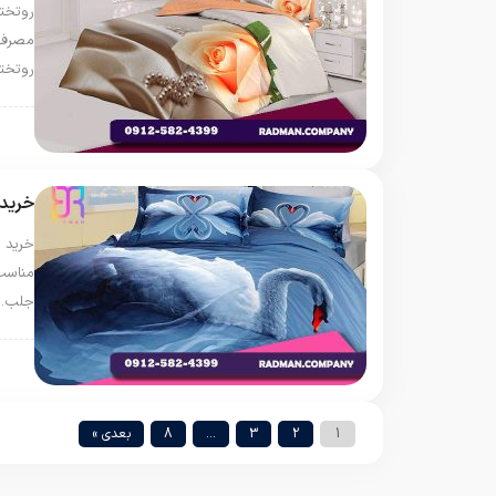
روتخت
مصرف 
روتخت
روتخ
خرید
خرید ر
مناسب
جلب…
روت
1
2
3
…
8
بعدی »