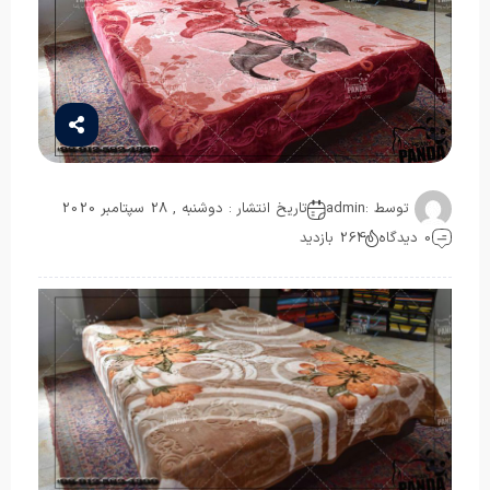
توسط :
admin
تاریخ انتشار : دوشنبه , 28 سپتامبر 2020
0 دیدگاه
264 بازدید