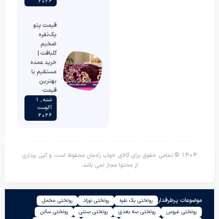
2026
قیمت پتو
یک‌نفره
ضخیم
گلبافت |
خرید عمده
مستقیم با
بهترین
قیمت
شنبه , 1
آگوست
2026
1404 © تمامی حقوق برای کالای خواب رادمان محفوظ است. و کپی برداری
از محتوا مجاز نمی باشد.
موضوعات پرطرفدار
روتختی یک نفره
روتختی نوزاد
روتختی مخمل
روتختی عروس
روتختی سه بعدی
روتختی سنتی
روتختی ساتن