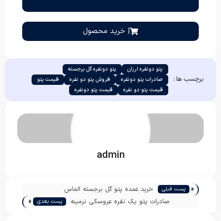
| خرید محصول
پتو دونفره ارزان
پتو دونفره گل برجسته
برچسب ها :
صادرات پتو دونفره
فروش پتو دو نفره
قیمت پتو
قیمت پتو دو نفره
قیمت پتو دونفره
admin
«
خرید عمده پتو گل برجسته الماس
پست قبلی
»
صادرات پتو یک نفره عروسکی نرمینه
پست بعدی