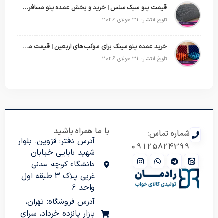
قیمت پتو سبک سنس | خرید و پخش عمده پتو مسافرتی Sense
تاریخ انتشار: 31 جولای 2026
خرید عمده پتو مینک برای موکب‌های اربعین | قیمت مناسب و ارسال سریع
تاریخ انتشار: 31 جولای 2026
با ما همراه باشید
شماره تماس:
آدرس دفتر: قزوین. بلوار
09125824399
شهید بابایی خیابان
دانشگاه کوچه مدنی
غربی پلاک 3 طبقه اول
واحد 6
آدرس فروشگاه: تهران،
بازار پانزده خرداد، سرای