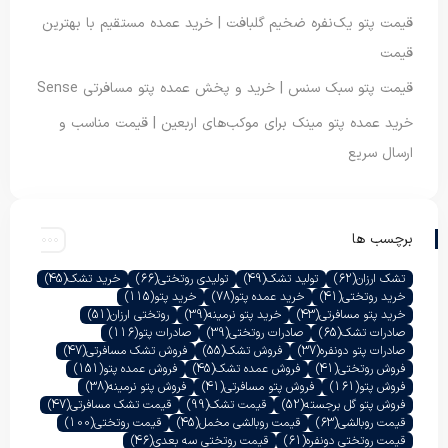
قیمت پتو یک‌نفره ضخیم گلبافت | خرید عمده مستقیم با بهترین
قیمت
قیمت پتو سبک سنس | خرید و پخش عمده پتو مسافرتی Sense
خرید عمده پتو مینک برای موکب‌های اربعین | قیمت مناسب و
ارسال سریع
برچسب ها
تشک ارزان
(62)
تولید تشک
(49)
تولیدی روتختی
(66)
خرید تشک
(45)
خرید روتختی
(41)
خرید عمده پتو
(78)
خرید پتو
(115)
خرید پتو مسافرتی
(43)
خرید پتو نرمینه
(39)
روتختی ارزان
(51)
صادرات تشک
(65)
صادرات روتختی
(39)
صادرات پتو
(116)
صادرات پتو دونفره
(37)
فروش تشک
(55)
فروش تشک مسافرتی
(47)
فروش روتختی
(41)
فروش عمده تشک
(45)
فروش عمده پتو
(151)
فروش پتو
(161)
فروش پتو مسافرتی
(41)
فروش پتو نرمینه
(38)
فروش پتو گل برجسته
(52)
قیمت تشک
(99)
قیمت تشک مسافرتی
(47)
قیمت روبالشی
(63)
قیمت روبالشی مخمل
(45)
قیمت روتختی
(100)
قیمت روتختی دونفره
(61)
قیمت روتختی سه بعدی
(46)