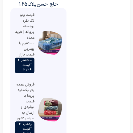
حاج حسن پلاک 125
قیمت پتو
تک نفره
برجسته
پروانه | خرید
عمده
مستقیم با
بهترین
قیمت بازار
سه‌شنبه , 4
آگوست
2026
فروش عمده
پتو یک‌نفره
پریما با
قیمت
تولیدی و
ارسال به
سراسر کشور
یکشنبه , 2
آگوست