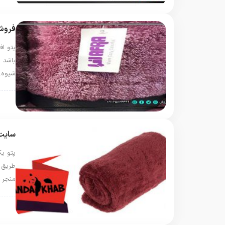
فروش 
پتو اف
باشد 
شیوه
پتو 
سایت 
پتو ی
طریق 
منجر 
پتو 