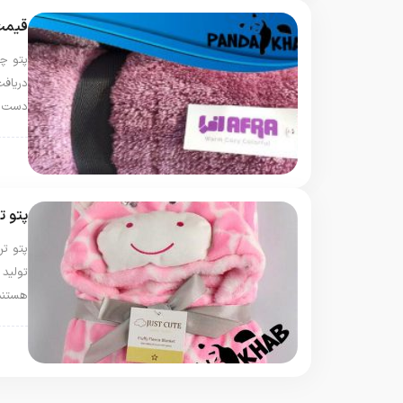
قیمت 
پتو چه
دریاف
دست ن
پتو 
پتو ت
پتو تن
تولید
هستند
پتو 