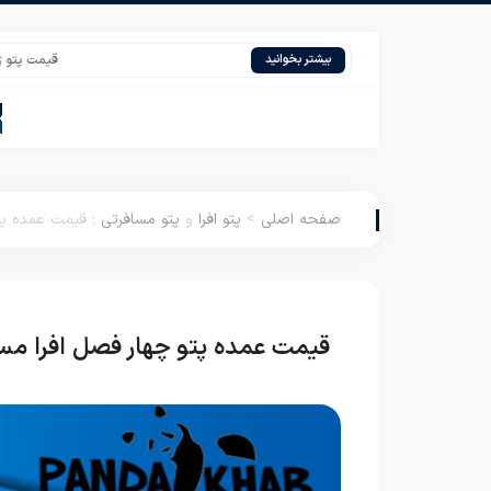
قیمت پتو ژله ای تیسا 
بیشتر بخوانید
صفحه اصلی
>
پتو افرا
و
پتو مسافرتی
:
قیمت عمده پت
قیمت عمده پتو چهار فصل افرا مس