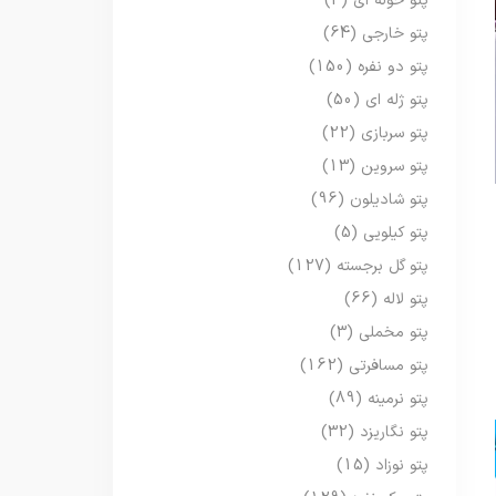
پتو حوله ای
(3)
پتو خارجی
(64)
پتو دو نفره
(150)
پتو ژله ای
(50)
پتو سربازی
(22)
پتو سروین
(13)
پتو شادیلون
(96)
پتو کیلویی
(5)
پتو گل برجسته
(127)
پتو لاله
(66)
پتو مخملی
(3)
پتو مسافرتی
(162)
پتو نرمینه
(89)
پتو نگاریزد
(32)
پتو نوزاد
(15)