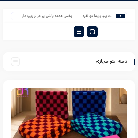
یست قیمت پتو پریما دو نفره
پخش عمده بالش پر مرغ زیپ دار
قیمت عمده تشک
دسته:
پتو سربازی