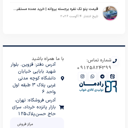
قیمت پتو تک نفره برجسته پروانه | خرید عمده مستقیم با بهترین قیمت بازار
تاریخ انتشار: 4 آگوست 2026
با ما همراه باشید
شماره تماس:
آدرس دفتر: قزوین. بلوار
09125824399
شهید بابایی خیابان
دانشگاه کوچه مدنی
غربی پلاک 3 طبقه اول
واحد 6
آدرس فروشگاه: تهران،
بازار پانزده خرداد، سرای
حاج حسن پلاک 125
مرکز فروش