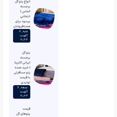
انواع پتو گل
برجسته
الماس |
انتخابی
پرسود برای
عمده‌فروشان
شنبه , 8
آگوست
2026
پتو گل
برجسته
ایرانی کاترینا
| خرید عمده
پتو مسافرتی
با قیمت
تولیدی
جمعه , 7
آگوست
2026
قیمت
پتوهای گل