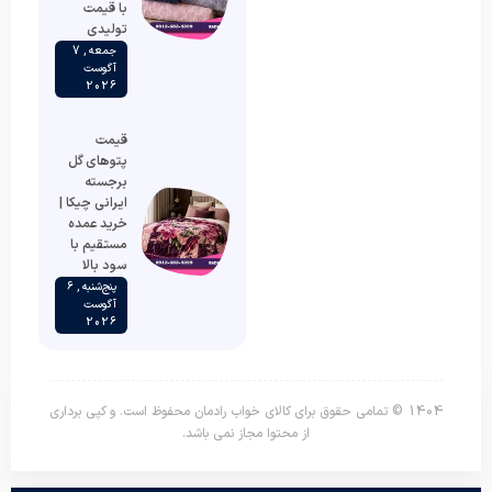
با قیمت
تولیدی
جمعه , 7
آگوست
2026
قیمت
پتوهای گل
برجسته
ایرانی چیکا |
خرید عمده
مستقیم با
سود بالا
پنج‌شنبه , 6
آگوست
2026
1404 © تمامی حقوق برای کالای خواب رادمان محفوظ است. و کپی برداری
از محتوا مجاز نمی باشد.