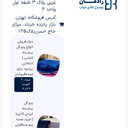
غربی پلاک 3 طبقه اول
واحد 6
آدرس فروشگاه: تهران،
بازار پانزده خرداد، سرای
حاج حسن پلاک 125
مرکز فروش
انواع پتو گل
برجسته
الماس |
انتخابی
پرسود برای
عمده‌فروشان
شنبه , 8
آگوست
2026
پتو گل
برجسته
ایرانی کاترینا
| خرید عمده
پتو مسافرتی