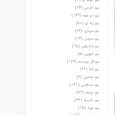
پتو حوله ای
(3)
پتو خارجی
(64)
پتو دو نفره
(149)
پتو ژله ای
(50)
پتو سربازی
(22)
پتو سروین
(13)
پتو شادیلون
(95)
پتو کیلویی
(5)
پتو گل برجسته
(124)
پتو لاله
(66)
پتو مخملی
(3)
پتو مسافرتی
(161)
پتو نرمینه
(89)
پتو نگاریزد
(32)
پتو نوزاد
(15)