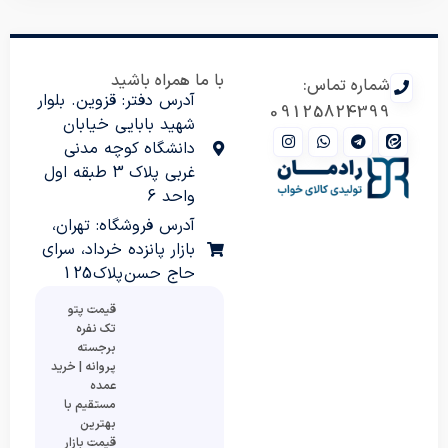
با ما همراه باشید
شماره تماس:
آدرس دفتر: قزوین. بلوار
09125824399
شهید بابایی خیابان
دانشگاه کوچه مدنی
غربی پلاک 3 طبقه اول
واحد 6
آدرس فروشگاه: تهران،
بازار پانزده خرداد، سرای
حاج حسن پلاک 125
قیمت پتو
تک نفره
برجسته
پروانه | خرید
عمده
مستقیم با
بهترین
قیمت بازار