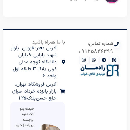
با ما همراه باشید
شماره تماس:
آدرس دفتر: قزوین. بلوار
09125824399
شهید بابایی خیابان
دانشگاه کوچه مدنی
غربی پلاک 3 طبقه اول
واحد 6
آدرس فروشگاه: تهران،
بازار پانزده خرداد، سرای
حاج حسن پلاک 125
قیمت پتو
تک نفره
برجسته
پروانه | خرید