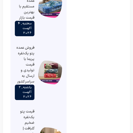
عمده
مستقیم با
بهترین
قیمت بازار
سه‌شنبه , 4
آگوست
2026
فروش عمده
پتو یک‌نفره
پریما با
قیمت
تولیدی و
ارسال به
سراسر کشور
یکشنبه , 2
آگوست
2026
قیمت پتو
یک‌نفره
ضخیم
گلبافت |