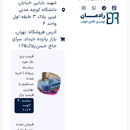
شهید بابایی خیابان
دانشگاه کوچه مدنی
غربی پلاک 3 طبقه اول
واحد 6
آدرس فروشگاه: تهران،
بازار پانزده خرداد، سرای
حاج حسن پلاک 125
قیمت پتو
تک نفره
برجسته
پروانه | خرید
عمده
مستقیم با
بهترین
قیمت بازار
سه‌شنبه , 4
آگوست
2026
فروش عمده