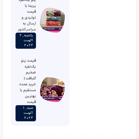
پتو یک‌نفره
پریما با
قیمت
تولیدی و
ارسال به
سراسر کشور
یکشنبه , 2
آگوست
2026
قیمت پتو
یک‌نفره
ضخیم
گلبافت |
خرید عمده
مستقیم با
بهترین
قیمت
شنبه , 1
آگوست
2026