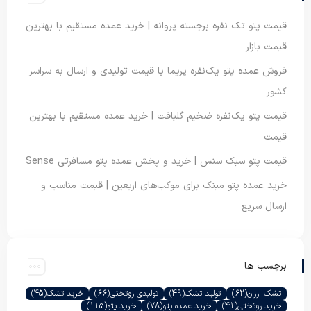
قیمت پتو تک نفره برجسته پروانه | خرید عمده مستقیم با بهترین
قیمت بازار
فروش عمده پتو یک‌نفره پریما با قیمت تولیدی و ارسال به سراسر
کشور
قیمت پتو یک‌نفره ضخیم گلبافت | خرید عمده مستقیم با بهترین
قیمت
قیمت پتو سبک سنس | خرید و پخش عمده پتو مسافرتی Sense
خرید عمده پتو مینک برای موکب‌های اربعین | قیمت مناسب و
ارسال سریع
برچسب ها
تشک ارزان
(62)
تولید تشک
(49)
تولیدی روتختی
(66)
خرید تشک
(45)
خرید روتختی
(41)
خرید عمده پتو
(78)
خرید پتو
(115)