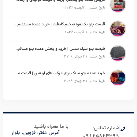
فروش عمده پتو یک‌نفره پریما با قیمت تولیدی و ارسال به سراسر کشور
تاریخ انتشار: 2 آگوست 2026
قیمت پتو یک‌نفره ضخیم گلبافت | خرید عمده مستقیم با بهترین قیمت
تاریخ انتشار: 1 آگوست 2026
قیمت پتو سبک سنس | خرید و پخش عمده پتو مسافرتی Sense
تاریخ انتشار: 31 جولای 2026
خرید عمده پتو مینک برای موکب‌های اربعین | قیمت مناسب و ارسال سریع
تاریخ انتشار: 31 جولای 2026
با ما همراه باشید
شماره تماس:
آدرس دفتر: قزوین. بلوار
09125824399