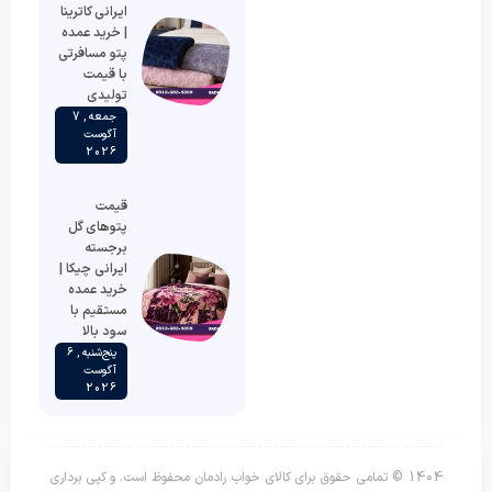
ایرانی کاترینا
| خرید عمده
پتو مسافرتی
با قیمت
تولیدی
جمعه , 7
آگوست
2026
قیمت
پتوهای گل
برجسته
ایرانی چیکا |
خرید عمده
مستقیم با
سود بالا
پنج‌شنبه , 6
آگوست
2026
1404 © تمامی حقوق برای کالای خواب رادمان محفوظ است. و کپی برداری