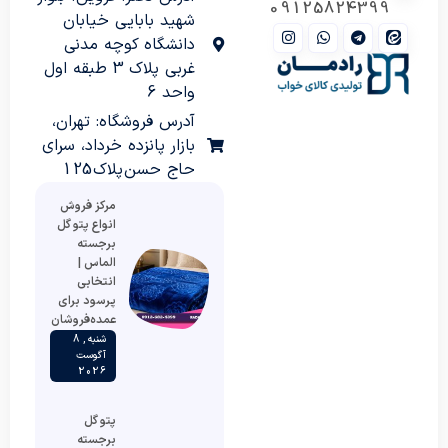
09125824399
شهید بابایی خیابان
دانشگاه کوچه مدنی
غربی پلاک 3 طبقه اول
واحد 6
آدرس فروشگاه: تهران،
بازار پانزده خرداد، سرای
حاج حسن پلاک 125
مرکز فروش
انواع پتو گل
برجسته
الماس |
انتخابی
پرسود برای
عمده‌فروشان
شنبه , 8
آگوست
2026
پتو گل
برجسته