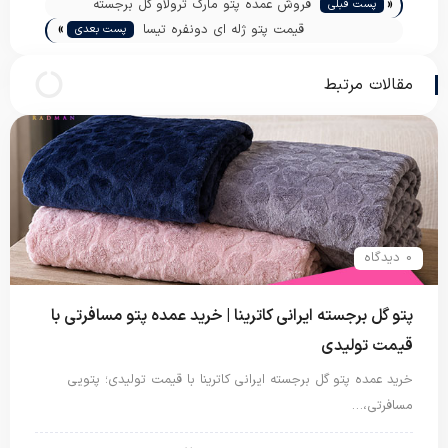
«
فروش عمده پتو مارک ترولاو گل برجسته
پست قبلی
»
قیمت پتو ژله ای دونفره تیسا
پست بعدی
مقالات مرتبط
0 دیدگاه
پتو گل برجسته ایرانی کاترینا | خرید عمده پتو مسافرتی با
قیمت تولیدی
خرید عمده پتو گل برجسته ایرانی کاترینا با قیمت تولیدی؛ پتویی
مسافرتی،…