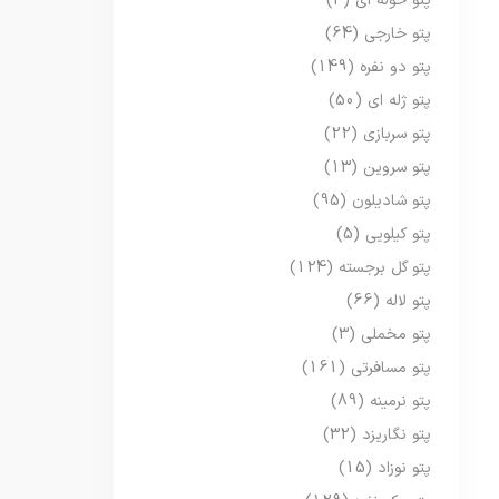
پتو حوله ای
(3)
پتو خارجی
(64)
پتو دو نفره
(149)
پتو ژله ای
(50)
پتو سربازی
(22)
پتو سروین
(13)
پتو شادیلون
(95)
پتو کیلویی
(5)
پتو گل برجسته
(124)
پتو لاله
(66)
پتو مخملی
(3)
پتو مسافرتی
(161)
پتو نرمینه
(89)
پتو نگاریزد
(32)
پتو نوزاد
(15)