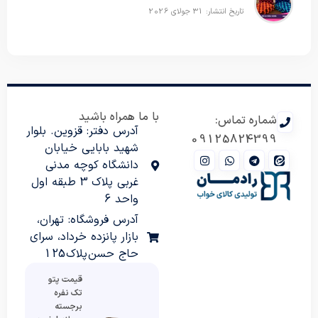
تاریخ انتشار: 31 جولای 2026
با ما همراه باشید
شماره تماس:
آدرس دفتر: قزوین. بلوار
09125824399
شهید بابایی خیابان
دانشگاه کوچه مدنی
غربی پلاک 3 طبقه اول
واحد 6
آدرس فروشگاه: تهران،
بازار پانزده خرداد، سرای
حاج حسن پلاک 125
قیمت پتو
تک نفره
برجسته