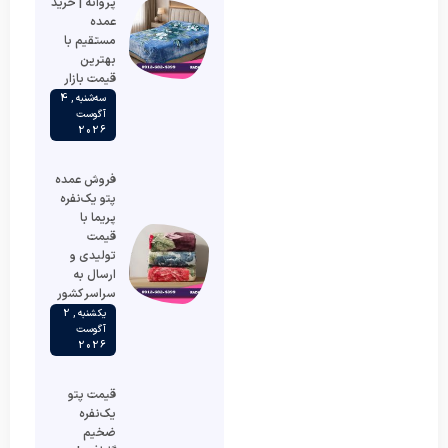
پروانه | خرید
عمده
مستقیم با
بهترین
قیمت بازار
سه‌شنبه , 4
آگوست
2026
فروش عمده
پتو یک‌نفره
پریما با
قیمت
تولیدی و
ارسال به
سراسر کشور
یکشنبه , 2
آگوست
2026
قیمت پتو
یک‌نفره
ضخیم