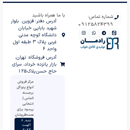
با ما همراه باشید
شماره تماس:
آدرس دفتر: قزوین. بلوار
09125824399
شهید بابایی خیابان
دانشگاه کوچه مدنی
غربی پلاک 3 طبقه اول
واحد 6
آدرس فروشگاه: تهران،
بازار پانزده خرداد، سرای
حاج حسن پلاک 125
مرکز فروش
انواع پتو گل
برجسته
الماس |
انتخابی
پرسود برای
عمده‌فروشان
شنبه , 8
آگوست
2026