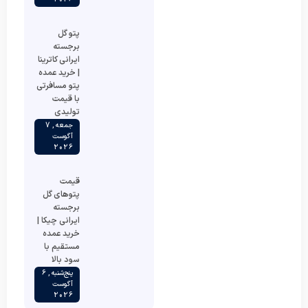
پتو گل
برجسته
ایرانی کاترینا
| خرید عمده
پتو مسافرتی
با قیمت
تولیدی
جمعه , 7
آگوست
2026
قیمت
پتوهای گل
برجسته
ایرانی چیکا |
خرید عمده
مستقیم با
سود بالا
پنج‌شنبه , 6
آگوست
2026