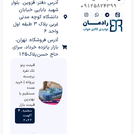
آدرس دفتر: قزوین. بلوار
09125824399
شهید بابایی خیابان
دانشگاه کوچه مدنی
غربی پلاک 3 طبقه اول
واحد 6
آدرس فروشگاه: تهران،
بازار پانزده خرداد، سرای
حاج حسن پلاک 125
قیمت پتو
تک نفره
برجسته
پروانه | خرید
عمده
مستقیم با
بهترین
قیمت بازار
سه‌شنبه , 4
آگوست
2026