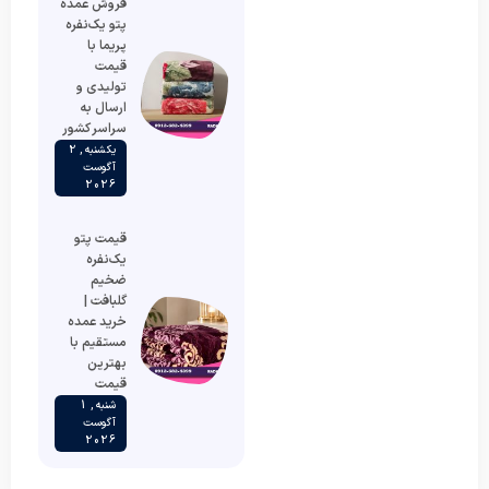
فروش عمده
پتو یک‌نفره
پریما با
قیمت
تولیدی و
ارسال به
سراسر کشور
یکشنبه , 2
آگوست
2026
قیمت پتو
یک‌نفره
ضخیم
گلبافت |
خرید عمده
مستقیم با
بهترین
قیمت
شنبه , 1
آگوست
2026