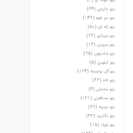
پتو حوله ای
(3)
پتو خارجی
(64)
پتو دو نفره
(149)
پتو ژله ای
(50)
پتو سربازی
(22)
پتو سروین
(13)
پتو شادیلون
(95)
پتو کیلویی
(5)
پتو گل برجسته
(124)
پتو لاله
(66)
پتو مخملی
(3)
پتو مسافرتی
(161)
پتو نرمینه
(89)
پتو نگاریزد
(32)
پتو نوزاد
(15)