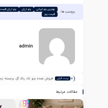
بهترین پتو ایرانی
پتو ارزان
پتو ارزان قیمت
برچسب ها :
قیمت پتو
admin
«
فروش عمده پتو تک رنگ گل برجسته نرمی
پست قبلی
مقالات مرتبط