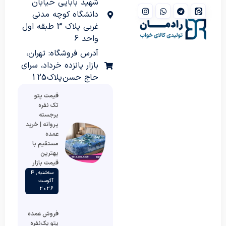
شهید بابایی خیابان
دانشگاه کوچه مدنی
غربی پلاک 3 طبقه اول
واحد 6
آدرس فروشگاه: تهران،
بازار پانزده خرداد، سرای
حاج حسن پلاک 125
قیمت پتو
تک نفره
برجسته
پروانه | خرید
عمده
مستقیم با
بهترین
قیمت بازار
سه‌شنبه , 4
آگوست
2026
فروش عمده
پتو یک‌نفره