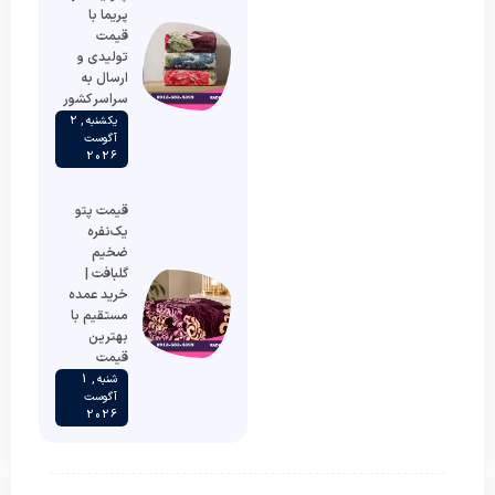
پریما با
قیمت
تولیدی و
ارسال به
سراسر کشور
یکشنبه , 2
آگوست
2026
قیمت پتو
یک‌نفره
ضخیم
گلبافت |
خرید عمده
مستقیم با
بهترین
قیمت
شنبه , 1
آگوست
2026