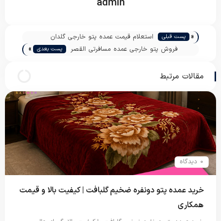
admin
«
استعلام قیمت عمده پتو خارجی گلدان
پست قبلی
»
مسافرتی
فروش پتو خارجی عمده مسافرتی القصر
پست بعدی
مقالات مرتبط
0 دیدگاه
خرید عمده پتو دونفره ضخیم گلبافت | کیفیت بالا و قیمت
همکاری