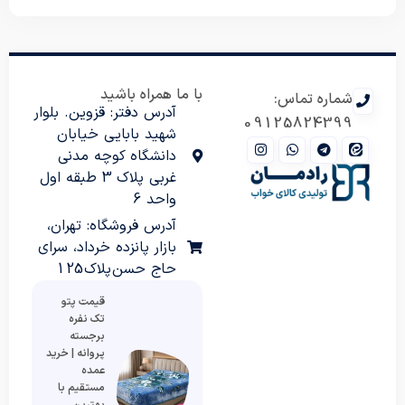
با ما همراه باشید
شماره تماس:
آدرس دفتر: قزوین. بلوار
09125824399
شهید بابایی خیابان
دانشگاه کوچه مدنی
غربی پلاک 3 طبقه اول
واحد 6
آدرس فروشگاه: تهران،
بازار پانزده خرداد، سرای
حاج حسن پلاک 125
قیمت پتو
تک نفره
برجسته
پروانه | خرید
عمده
مستقیم با
بهترین