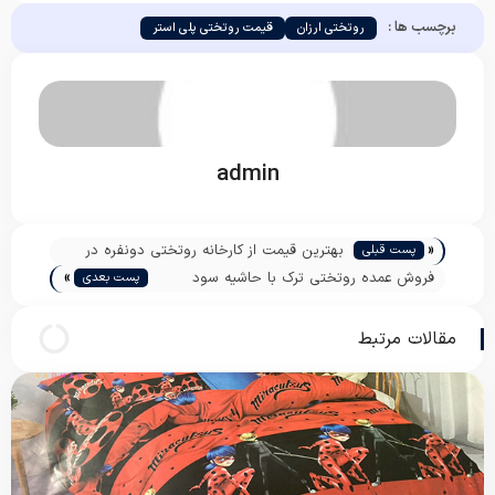
برچسب ها :
روتختی ارزان
قیمت روتختی پلی استر
admin
«
بهترین قیمت از کارخانه روتختی دونفره در
پست قبلی
»
تهران
فروش عمده روتختی ترک با حاشیه سود
پست بعدی
رقابتی
مقالات مرتبط