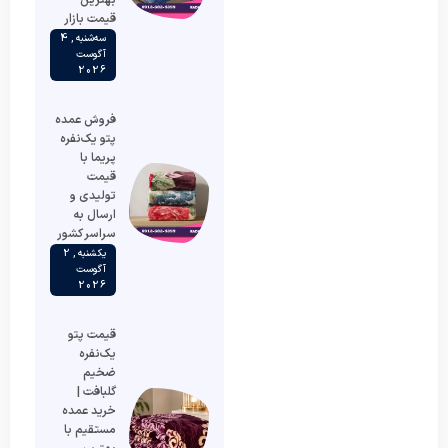
قیمت بازار
سه‌شنبه , 4
آگوست
2026
فروش عمده
پتو یک‌نفره
پریما با
قیمت
تولیدی و
ارسال به
سراسر کشور
یکشنبه , 2
آگوست
2026
قیمت پتو
یک‌نفره
ضخیم
گلبافت |
خرید عمده
مستقیم با