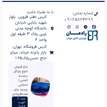
با ما همراه باشید
شماره تماس:
آدرس دفتر: قزوین. بلوار
09125824399
شهید بابایی خیابان
دانشگاه کوچه مدنی
غربی پلاک 3 طبقه اول
واحد 6
آدرس فروشگاه: تهران،
بازار پانزده خرداد، سرای
حاج حسن پلاک 125
مرکز فروش
انواع پتو گل
برجسته
الماس |
انتخابی
پرسود برای
عمده‌فروشان
شنبه , 8
آگوست
2026