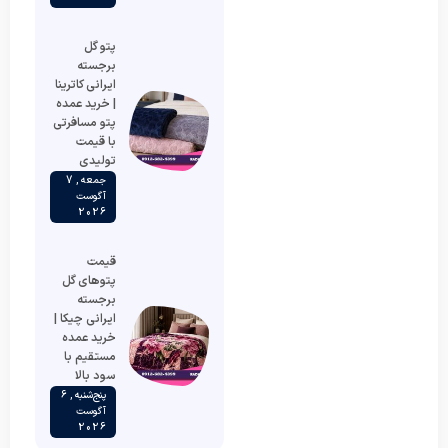
پتو گل
برجسته
ایرانی کاترینا
| خرید عمده
پتو مسافرتی
با قیمت
تولیدی
جمعه , 7
آگوست
2026
قیمت
پتوهای گل
برجسته
ایرانی چیکا |
خرید عمده
مستقیم با
سود بالا
پنج‌شنبه , 6
آگوست
2026