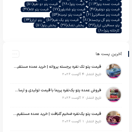
قیمت عمده پتو
(114)
قیمت پتو
(280)
قیمت پتو دو نفره
(51)
قیمت پتو دونفره
(48)
قیمت پتو شادیلون
(77)
قیمت پتو لاله
(47)
قیمت پتو مسافرتی
(61)
قیمت پتو نرمینه
(54)
قیمت پتو گل برجسته
(81)
قیمت پتو یک نفره
(56)
پتو ارزان
(64)
پتو مسافرتی ارزان
(36)
پخش تشک
(38)
پخش پتو
(51)
کارخانه پتو
(80)
آخرین پست ها
قیمت پتو تک نفره برجسته پروانه | خرید عمده مستقیم با بهترین قیمت بازار
تاریخ انتشار: 4 آگوست 2026
فروش عمده پتو یک‌نفره پریما با قیمت تولیدی و ارسال به سراسر کشور
تاریخ انتشار: 2 آگوست 2026
قیمت پتو یک‌نفره ضخیم گلبافت | خرید عمده مستقیم با بهترین قیمت
تاریخ انتشار: 1 آگوست 2026