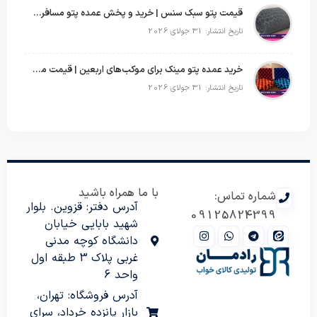
قیمت پتو سبک سنس | خرید و پخش عمده پتو مسافرتی Sense
تاریخ انتشار: 31 جولای 2026
خرید عمده پتو مینک برای موکب‌های اربعین | قیمت مناسب و ارسال سریع
تاریخ انتشار: 31 جولای 2026
با ما همراه باشید
شماره تماس:
آدرس دفتر: قزوین. بلوار
09125824399
شهید بابایی خیابان
دانشگاه کوچه مدنی
غربی پلاک 3 طبقه اول
واحد 6
آدرس فروشگاه: تهران،
بازار پانزده خرداد، سرای