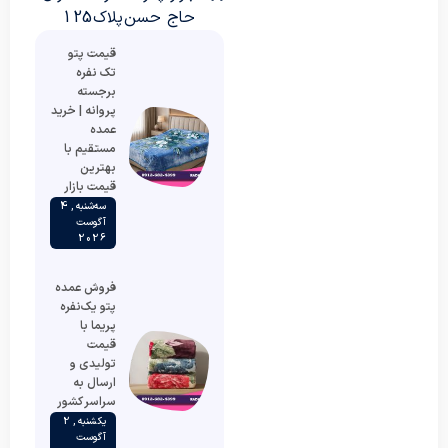
حاج حسن پلاک 125
قیمت پتو
تک نفره
برجسته
پروانه | خرید
عمده
مستقیم با
بهترین
قیمت بازار
سه‌شنبه , 4
آگوست
2026
فروش عمده
پتو یک‌نفره
پریما با
قیمت
تولیدی و
ارسال به
سراسر کشور
یکشنبه , 2
آگوست