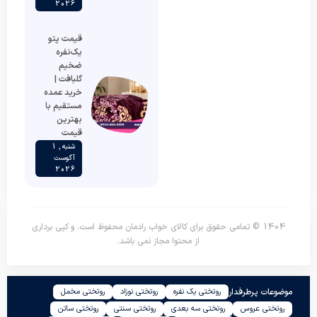
2026
قیمت پتو
یک‌نفره
ضخیم
گلبافت |
خرید عمده
مستقیم با
بهترین
قیمت
شنبه , 1
آگوست
2026
1404 © تمامی حقوق برای کالای خواب رادمان محفوظ است. و کپی برداری
از محتوا مجاز نمی باشد.
موضوعات پرطرفدار
روتختی یک نفره
روتختی نوزاد
روتختی مخمل
روتختی عروس
روتختی سه بعدی
روتختی سنتی
روتختی ساتن