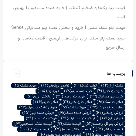
قیمت پتو یک‌نفره ضخیم گلبافت | خرید عمده مستقیم با بهترین
قیمت
قیمت پتو سبک سنس | خرید و پخش عمده پتو مسافرتی Sense
خرید عمده پتو مینک برای موکب‌های اربعین | قیمت مناسب و
ارسال سریع
برچسب ها
تشک ارزان
(62)
تولید تشک
(49)
تولیدی روتختی
(66)
خرید تشک
(45)
خرید روتختی
(41)
خرید عمده پتو
(78)
خرید پتو
(115)
خرید پتو مسافرتی
(43)
خرید پتو نرمینه
(39)
روتختی ارزان
(51)
صادرات تشک
(65)
صادرات روتختی
(39)
صادرات پتو
(116)
صادرات پتو دونفره
(37)
فروش تشک
(55)
فروش تشک مسافرتی
(47)
فروش روتختی
(41)
فروش عمده تشک
(45)
فروش عمده پتو
(151)
فروش پتو
(161)
فروش پتو مسافرتی
(41)
فروش پتو نرمینه
(38)
فروش پتو گل برجسته
(52)
قیمت تشک
(99)
قیمت تشک مسافرتی
(47)
قیمت روبالشی
(63)
قیمت روبالشی مخمل
(45)
قیمت روتختی
(100)
قیمت روتختی دونفره
(61)
قیمت روتختی سه بعدی
(46)