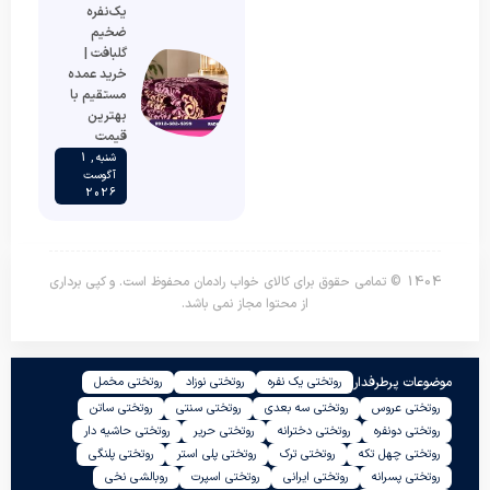
یک‌نفره
ضخیم
گلبافت |
خرید عمده
مستقیم با
بهترین
قیمت
شنبه , 1
آگوست
2026
1404 © تمامی حقوق برای کالای خواب رادمان محفوظ است. و کپی برداری
از محتوا مجاز نمی باشد.
موضوعات پرطرفدار
روتختی یک نفره
روتختی نوزاد
روتختی مخمل
روتختی عروس
روتختی سه بعدی
روتختی سنتی
روتختی ساتن
روتختی دونفره
روتختی دخترانه
روتختی حریر
روتختی حاشیه دار
روتختی چهل تکه
روتختی ترک
روتختی پلی استر
روتختی پلنگی
روتختی پسرانه
روتختی ایرانی
روتختی اسپرت
روبالشی نخی