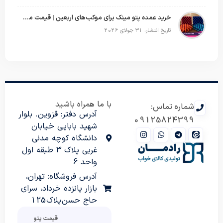
خرید عمده پتو مینک برای موکب‌های اربعین | قیمت مناسب و ارسال سریع
تاریخ انتشار: 31 جولای 2026
با ما همراه باشید
شماره تماس:
آدرس دفتر: قزوین. بلوار
09125824399
شهید بابایی خیابان
دانشگاه کوچه مدنی
غربی پلاک 3 طبقه اول
واحد 6
آدرس فروشگاه: تهران،
بازار پانزده خرداد، سرای
حاج حسن پلاک 125
قیمت پتو