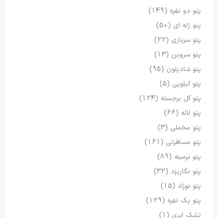
پتو دو نفره
(149)
پتو ژله ای
(50)
پتو سربازی
(22)
پتو سروین
(13)
پتو شادیلون
(95)
پتو کیلویی
(5)
پتو گل برجسته
(124)
پتو لاله
(66)
پتو مخملی
(3)
پتو مسافرتی
(161)
پتو نرمینه
(89)
پتو نگاریزد
(32)
پتو نوزاد
(15)
پتو یک نفره
(129)
تشک ابری
(1)