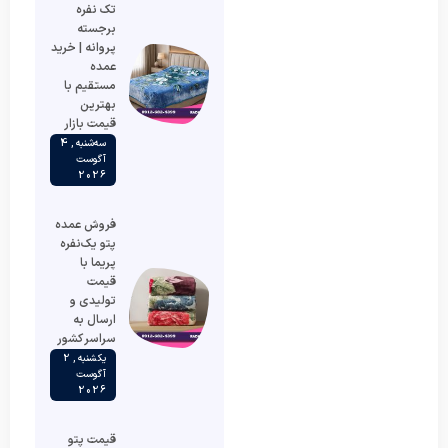
تک نفره
برجسته
پروانه | خرید
عمده
مستقیم با
بهترین
قیمت بازار
سه‌شنبه , 4
آگوست
2026
فروش عمده
پتو یک‌نفره
پریما با
قیمت
تولیدی و
ارسال به
سراسر کشور
یکشنبه , 2
آگوست
2026
قیمت پتو