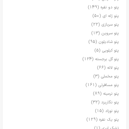
پتو دو نفره
(149)
پتو ژله ای
(50)
پتو سربازی
(22)
پتو سروین
(13)
پتو شادیلون
(95)
پتو کیلویی
(5)
پتو گل برجسته
(124)
پتو لاله
(66)
پتو مخملی
(3)
پتو مسافرتی
(161)
پتو نرمینه
(89)
پتو نگاریزد
(32)
پتو نوزاد
(15)
پتو یک نفره
(129)
تشک ابری
(1)