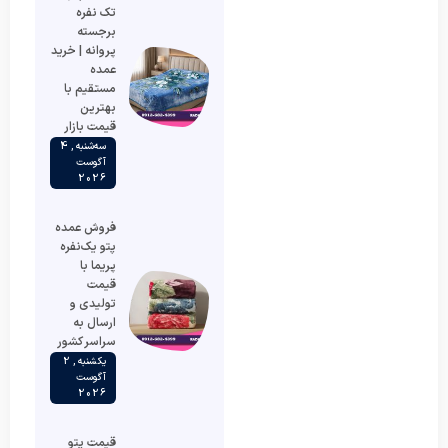
تک نفره
برجسته
پروانه | خرید
عمده
مستقیم با
بهترین
قیمت بازار
سه‌شنبه , 4
آگوست
2026
فروش عمده
پتو یک‌نفره
پریما با
قیمت
تولیدی و
ارسال به
سراسر کشور
یکشنبه , 2
آگوست
2026
قیمت پتو