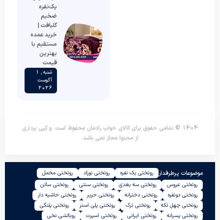
یک‌نفره
ضخیم
گلبافت |
خرید عمده
مستقیم با
بهترین
قیمت
شنبه , 1
آگوست
2026
1404 © تمامی حقوق برای کالای خواب رادمان محفوظ است. و کپی برداری
از محتوا مجاز نمی باشد.
موضوعات پرطرفدار
روتختی یک نفره
روتختی نوزاد
روتختی مخمل
روتختی عروس
روتختی سه بعدی
روتختی سنتی
روتختی ساتن
روتختی دونفره
روتختی دخترانه
روتختی حریر
روتختی حاشیه دار
روتختی چهل تکه
روتختی ترک
روتختی پلی استر
روتختی پلنگی
روتختی پسرانه
روتختی ایرانی
روتختی اسپرت
روبالشی نخی