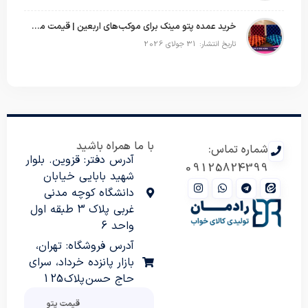
خرید عمده پتو مینک برای موکب‌های اربعین | قیمت مناسب و ارسال سریع
تاریخ انتشار: 31 جولای 2026
با ما همراه باشید
شماره تماس:
آدرس دفتر: قزوین. بلوار
09125824399
شهید بابایی خیابان
دانشگاه کوچه مدنی
غربی پلاک 3 طبقه اول
واحد 6
آدرس فروشگاه: تهران،
بازار پانزده خرداد، سرای
حاج حسن پلاک 125
قیمت پتو