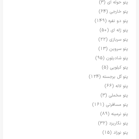
پتو حوله ای
(3)
پتو خارجی
(64)
پتو دو نفره
(149)
پتو ژله ای
(50)
پتو سربازی
(22)
پتو سروین
(13)
پتو شادیلون
(95)
پتو کیلویی
(5)
پتو گل برجسته
(124)
پتو لاله
(66)
پتو مخملی
(3)
پتو مسافرتی
(161)
پتو نرمینه
(89)
پتو نگاریزد
(32)
پتو نوزاد
(15)