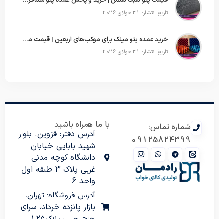
قیمت پتو سبک سنس | خرید و پخش عمده پتو مسافرتی Sense
تاریخ انتشار: 31 جولای 2026
خرید عمده پتو مینک برای موکب‌های اربعین | قیمت مناسب و ارسال سریع
تاریخ انتشار: 31 جولای 2026
با ما همراه باشید
شماره تماس:
آدرس دفتر: قزوین. بلوار
09125824399
شهید بابایی خیابان
دانشگاه کوچه مدنی
غربی پلاک 3 طبقه اول
واحد 6
آدرس فروشگاه: تهران،
بازار پانزده خرداد، سرای
حاج حسن پلاک 125