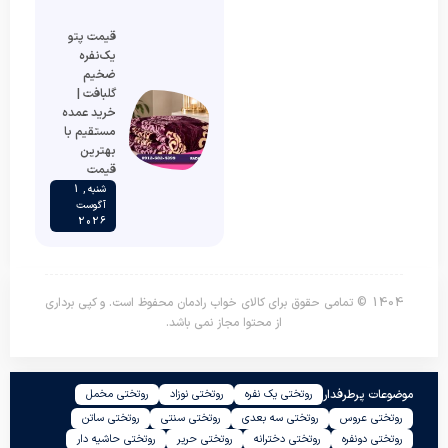
قیمت پتو
یک‌نفره
ضخیم
گلبافت |
خرید عمده
مستقیم با
بهترین
قیمت
شنبه , 1
آگوست
2026
1404 © تمامی حقوق برای کالای خواب رادمان محفوظ است. و کپی برداری
از محتوا مجاز نمی باشد.
موضوعات پرطرفدار
روتختی یک نفره
روتختی نوزاد
روتختی مخمل
روتختی عروس
روتختی سه بعدی
روتختی سنتی
روتختی ساتن
روتختی دونفره
روتختی دخترانه
روتختی حریر
روتختی حاشیه دار