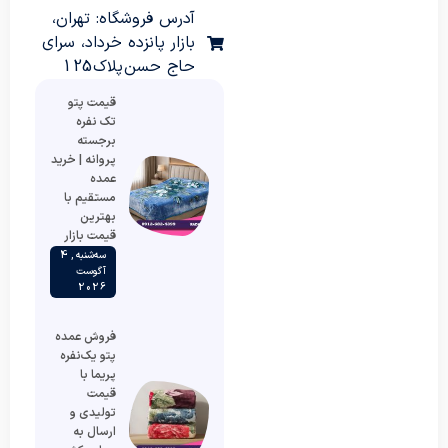
آدرس فروشگاه: تهران،
بازار پانزده خرداد، سرای
حاج حسن پلاک 125
قیمت پتو
تک نفره
برجسته
پروانه | خرید
عمده
مستقیم با
بهترین
قیمت بازار
سه‌شنبه , 4
آگوست
2026
فروش عمده
پتو یک‌نفره
پریما با
قیمت
تولیدی و
ارسال به