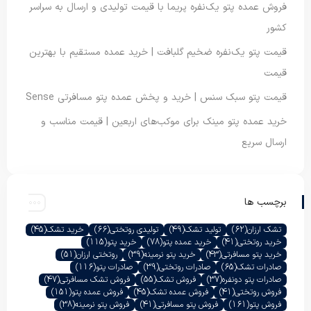
فروش عمده پتو یک‌نفره پریما با قیمت تولیدی و ارسال به سراسر
کشور
قیمت پتو یک‌نفره ضخیم گلبافت | خرید عمده مستقیم با بهترین
قیمت
قیمت پتو سبک سنس | خرید و پخش عمده پتو مسافرتی Sense
خرید عمده پتو مینک برای موکب‌های اربعین | قیمت مناسب و
ارسال سریع
برچسب ها
تشک ارزان
(62)
تولید تشک
(49)
تولیدی روتختی
(66)
خرید تشک
(45)
خرید روتختی
(41)
خرید عمده پتو
(78)
خرید پتو
(115)
خرید پتو مسافرتی
(43)
خرید پتو نرمینه
(39)
روتختی ارزان
(51)
صادرات تشک
(65)
صادرات روتختی
(39)
صادرات پتو
(116)
صادرات پتو دونفره
(37)
فروش تشک
(55)
فروش تشک مسافرتی
(47)
فروش روتختی
(41)
فروش عمده تشک
(45)
فروش عمده پتو
(151)
فروش پتو
(161)
فروش پتو مسافرتی
(41)
فروش پتو نرمینه
(38)