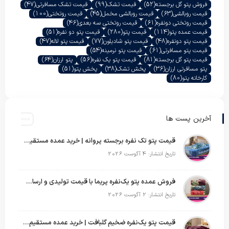
فروش پتو گل برجسته
(52)
قیمت تشک
(99)
قیمت تشک مسافرتی
(47)
قیمت روبالشی
(63)
قیمت روبالشی مخمل
(45)
قیمت روتختی
(100)
قیمت روتختی دونفره
(61)
قیمت روتختی سه بعدی
(46)
قیمت عمده پتو
(114)
قیمت پتو
(280)
قیمت پتو دو نفره
(51)
قیمت پتو دونفره
(48)
قیمت پتو شادیلون
(77)
قیمت پتو لاله
(47)
قیمت پتو مسافرتی
(61)
قیمت پتو نرمینه
(54)
قیمت پتو گل برجسته
(81)
قیمت پتو یک نفره
(56)
پتو ارزان
(64)
پتو مسافرتی ارزان
(36)
پخش تشک
(38)
پخش پتو
(51)
کارخانه پتو
(80)
آخرین پست ها
قیمت پتو تک نفره برجسته پروانه | خرید عمده مستقیم با بهترین قیمت بازار
تاریخ انتشار: 4 آگوست 2026
فروش عمده پتو یک‌نفره پریما با قیمت تولیدی و ارسال به سراسر کشور
تاریخ انتشار: 2 آگوست 2026
قیمت پتو یک‌نفره ضخیم گلبافت | خرید عمده مستقیم با بهترین قیمت