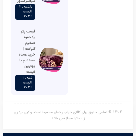
سراسر کشور
یکشنبه , 2
آگوست
2026
قیمت پتو
یک‌نفره
ضخیم
گلبافت |
خرید عمده
مستقیم با
بهترین
قیمت
شنبه , 1
آگوست
2026
1404 © تمامی حقوق برای کالای خواب رادمان محفوظ است. و کپی برداری
از محتوا مجاز نمی باشد.