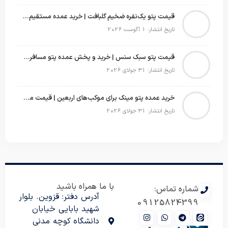
قیمت پتو یک‌نفره ضخیم گلبافت | خرید عمده مستقیم با بهترین قیمت
تاریخ انتشار: 1 آگوست 2026
قیمت پتو سبک سنس | خرید و پخش عمده پتو مسافرتی Sense
تاریخ انتشار: 31 جولای 2026
خرید عمده پتو مینک برای موکب‌های اربعین | قیمت مناسب و ارسال سریع
تاریخ انتشار: 31 جولای 2026
با ما همراه باشید
شماره تماس:
آدرس دفتر: قزوین. بلوار
09125824399
شهید بابایی خیابان
دانشگاه کوچه مدنی