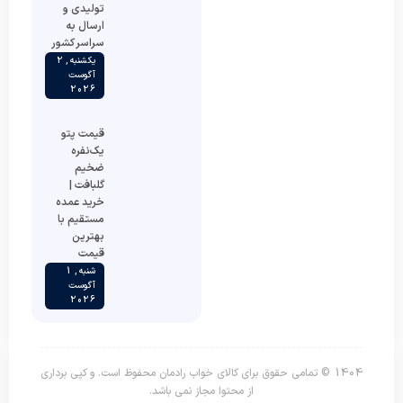
تولیدی و
ارسال به
سراسر کشور
یکشنبه , 2
آگوست
2026
قیمت پتو
یک‌نفره
ضخیم
گلبافت |
خرید عمده
مستقیم با
بهترین
قیمت
شنبه , 1
آگوست
2026
1404 © تمامی حقوق برای کالای خواب رادمان محفوظ است. و کپی برداری
از محتوا مجاز نمی باشد.