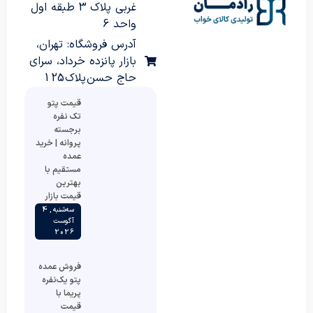
غربی پلاک 3 طبقه اول
واحد 6
آدرس فروشگاه: تهران،
بازار پانزده خرداد، سرای
حاج حسن پلاک 125
قیمت پتو
تک نفره
برجسته
پروانه | خرید
عمده
مستقیم با
بهترین
قیمت بازار
سه‌شنبه , 4
آگوست
2026
فروش عمده
پتو یک‌نفره
پریما با
قیمت