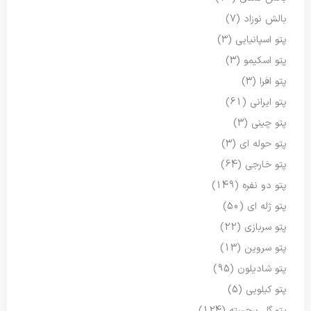
بالش نوزاد
(7)
پتو اسپانیایی
(3)
پتو اسکیمو
(3)
پتو افرا
(3)
پتو ایرانی
(61)
پتو چینی
(3)
پتو حوله ای
(3)
پتو خارجی
(64)
پتو دو نفره
(149)
پتو ژله ای
(50)
پتو سربازی
(22)
پتو سروین
(13)
پتو شادیلون
(95)
پتو کیلویی
(5)
پتو گل برجسته
(124)