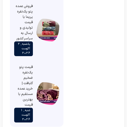
فروش عمده
پتو یک‌نفره
پریما با
قیمت
تولیدی و
ارسال به
سراسر کشور
یکشنبه , 2
آگوست
2026
قیمت پتو
یک‌نفره
ضخیم
گلبافت |
خرید عمده
مستقیم با
بهترین
قیمت
شنبه , 1
آگوست
2026