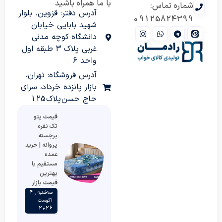
با ما همراه باشید
شماره تماس:
آدرس دفتر: قزوین. بلوار
09125824399
شهید بابایی خیابان
دانشگاه کوچه مدنی
غربی پلاک 3 طبقه اول
واحد 6
آدرس فروشگاه: تهران،
بازار پانزده خرداد، سرای
حاج حسن پلاک 125
قیمت پتو
تک نفره
برجسته
پروانه | خرید
عمده
مستقیم با
بهترین
قیمت بازار
سه‌شنبه , 4
آگوست
2026