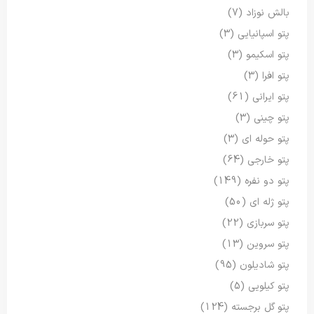
بالش نوزاد
(7)
پتو اسپانیایی
(3)
پتو اسکیمو
(3)
پتو افرا
(3)
پتو ایرانی
(61)
پتو چینی
(3)
پتو حوله ای
(3)
پتو خارجی
(64)
پتو دو نفره
(149)
پتو ژله ای
(50)
پتو سربازی
(22)
پتو سروین
(13)
پتو شادیلون
(95)
پتو کیلویی
(5)
پتو گل برجسته
(124)