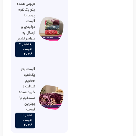
فروش عمده
پتو یک‌نفره
پریما با
قیمت
تولیدی و
ارسال به
سراسر کشور
یکشنبه , 2
آگوست
2026
قیمت پتو
یک‌نفره
ضخیم
گلبافت |
خرید عمده
مستقیم با
بهترین
قیمت
شنبه , 1
آگوست
2026