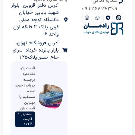
شماره تماس:
آدرس دفتر: قزوین. بلوار
09125824399
شهید بابایی خیابان
دانشگاه کوچه مدنی
غربی پلاک 3 طبقه اول
واحد 6
آدرس فروشگاه: تهران،
بازار پانزده خرداد، سرای
حاج حسن پلاک 125
قیمت پتو
تک نفره
برجسته
پروانه | خرید
عمده
مستقیم با
بهترین
قیمت بازار
سه‌شنبه , 4
آگوست
2026