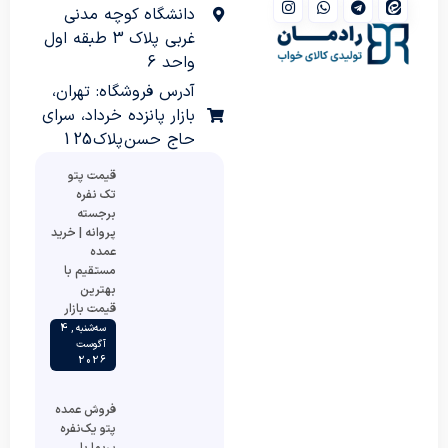
دانشگاه کوچه مدنی
غربی پلاک 3 طبقه اول
واحد 6
آدرس فروشگاه: تهران،
بازار پانزده خرداد، سرای
حاج حسن پلاک 125
قیمت پتو
تک نفره
برجسته
پروانه | خرید
عمده
مستقیم با
بهترین
قیمت بازار
سه‌شنبه , 4
آگوست
2026
فروش عمده
پتو یک‌نفره
پریما با