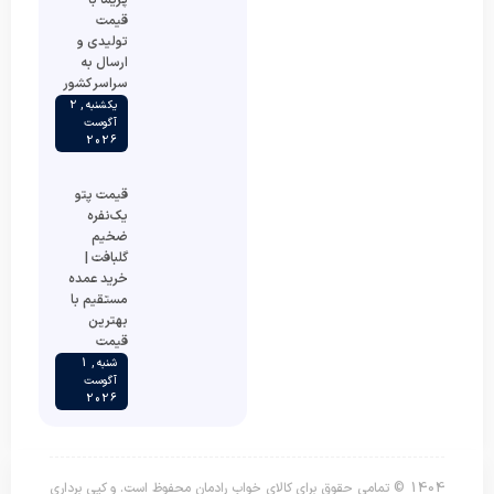
قیمت
تولیدی و
ارسال به
سراسر کشور
یکشنبه , 2
آگوست
2026
قیمت پتو
یک‌نفره
ضخیم
گلبافت |
خرید عمده
مستقیم با
بهترین
قیمت
شنبه , 1
آگوست
2026
1404 © تمامی حقوق برای کالای خواب رادمان محفوظ است. و کپی برداری