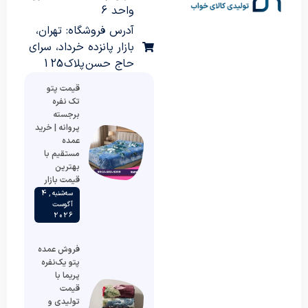
واحد 6
آدرس فروشگاه: تهران،
بازار پانزده خرداد، سرای
حاج حسن پلاک 125
قیمت پتو
تک نفره
برجسته
پروانه | خرید
عمده
مستقیم با
بهترین
قیمت بازار
سه‌شنبه , 4
آگوست
2026
فروش عمده
پتو یک‌نفره
پریما با
قیمت
تولیدی و