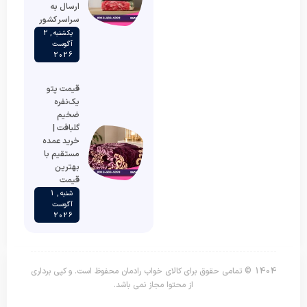
ارسال به
سراسر کشور
یکشنبه , 2
آگوست
2026
قیمت پتو
یک‌نفره
ضخیم
گلبافت |
خرید عمده
مستقیم با
بهترین
قیمت
شنبه , 1
آگوست
2026
1404 © تمامی حقوق برای کالای خواب رادمان محفوظ است. و کپی برداری
از محتوا مجاز نمی باشد.