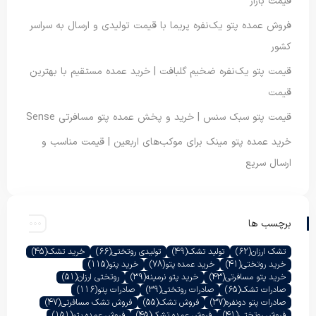
قیمت بازار
فروش عمده پتو یک‌نفره پریما با قیمت تولیدی و ارسال به سراسر
کشور
قیمت پتو یک‌نفره ضخیم گلبافت | خرید عمده مستقیم با بهترین
قیمت
قیمت پتو سبک سنس | خرید و پخش عمده پتو مسافرتی Sense
خرید عمده پتو مینک برای موکب‌های اربعین | قیمت مناسب و
ارسال سریع
برچسب ها
تشک ارزان
(62)
تولید تشک
(49)
تولیدی روتختی
(66)
خرید تشک
(45)
خرید روتختی
(41)
خرید عمده پتو
(78)
خرید پتو
(115)
خرید پتو مسافرتی
(43)
خرید پتو نرمینه
(39)
روتختی ارزان
(51)
صادرات تشک
(65)
صادرات روتختی
(39)
صادرات پتو
(116)
صادرات پتو دونفره
(37)
فروش تشک
(55)
فروش تشک مسافرتی
(47)
فروش روتختی
(41)
فروش عمده تشک
(45)
فروش عمده پتو
(151)