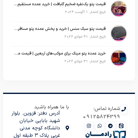
قیمت پتو یک‌نفره ضخیم گلبافت | خرید عمده مستقیم با بهترین قیمت
تاریخ انتشار: 1 آگوست 2026
قیمت پتو سبک سنس | خرید و پخش عمده پتو مسافرتی Sense
تاریخ انتشار: 31 جولای 2026
خرید عمده پتو مینک برای موکب‌های اربعین | قیمت مناسب و ارسال سریع
تاریخ انتشار: 31 جولای 2026
با ما همراه باشید
شماره تماس:
آدرس دفتر: قزوین. بلوار
09125824399
شهید بابایی خیابان
دانشگاه کوچه مدنی
غربی پلاک 3 طبقه اول