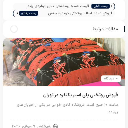
«
قیمت عمده روبالشتی نخی تولیدی پاندا
پست قبلی
»
فروش عمده لحاف روتختی دونفره جنس
پست بعدی
خوب
مقالات مرتبط
0 دیدگاه
فروش روتختی پلی استر یکنفره در تهران
ساعت ۱۰ صبح است. فروشگاه کالای خوابی در یکی از خیابان‌های
پرتردد…
روتختی پلی استر
پنج‌شنبه , 9 جولای 2026