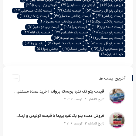
فروش پتو
(161)
فروش پتو مسافرتی
(41)
فروش پتو نرمینه
(38)
فروش پتو گل برجسته
(52)
قیمت تشک
(99)
قیمت تشک مسافرتی
(47)
قیمت روبالشی
(63)
قیمت روبالشی مخمل
(45)
قیمت روتختی
(100)
قیمت روتختی دونفره
(61)
قیمت روتختی سه بعدی
(46)
قیمت عمده پتو
(114)
قیمت پتو
(280)
قیمت پتو دو نفره
(51)
قیمت پتو دونفره
(48)
قیمت پتو شادیلون
(77)
قیمت پتو لاله
(47)
قیمت پتو مسافرتی
(61)
قیمت پتو نرمینه
(54)
قیمت پتو گل برجسته
(81)
قیمت پتو یک نفره
(56)
پتو ارزان
(64)
پتو مسافرتی ارزان
(36)
پخش تشک
(38)
پخش پتو
(51)
کارخانه پتو
(80)
آخرین پست ها
قیمت پتو تک نفره برجسته پروانه | خرید عمده مستقیم با بهترین قیمت بازار
تاریخ انتشار: 4 آگوست 2026
فروش عمده پتو یک‌نفره پریما با قیمت تولیدی و ارسال به سراسر کشور
تاریخ انتشار: 2 آگوست 2026