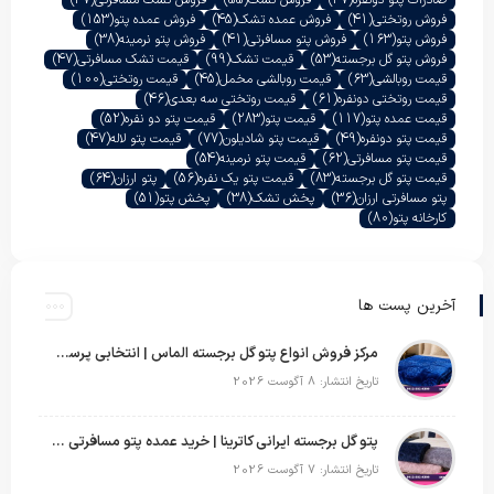
صادرات پتو دونفره
(37)
فروش تشک
(55)
فروش تشک مسافرتی
(47)
فروش روتختی
(41)
فروش عمده تشک
(45)
فروش عمده پتو
(153)
فروش پتو
(163)
فروش پتو مسافرتی
(41)
فروش پتو نرمینه
(38)
فروش پتو گل برجسته
(53)
قیمت تشک
(99)
قیمت تشک مسافرتی
(47)
قیمت روبالشی
(63)
قیمت روبالشی مخمل
(45)
قیمت روتختی
(100)
قیمت روتختی دونفره
(61)
قیمت روتختی سه بعدی
(46)
قیمت عمده پتو
(117)
قیمت پتو
(283)
قیمت پتو دو نفره
(52)
قیمت پتو دونفره
(49)
قیمت پتو شادیلون
(77)
قیمت پتو لاله
(47)
قیمت پتو مسافرتی
(62)
قیمت پتو نرمینه
(54)
قیمت پتو گل برجسته
(83)
قیمت پتو یک نفره
(56)
پتو ارزان
(64)
پتو مسافرتی ارزان
(36)
پخش تشک
(38)
پخش پتو
(51)
کارخانه پتو
(80)
آخرین پست ها
مرکز فروش انواع پتو گل برجسته الماس | انتخابی پرسود برای عمده‌فروشان
تاریخ انتشار: 8 آگوست 2026
پتو گل برجسته ایرانی کاترینا | خرید عمده پتو مسافرتی با قیمت تولیدی
تاریخ انتشار: 7 آگوست 2026