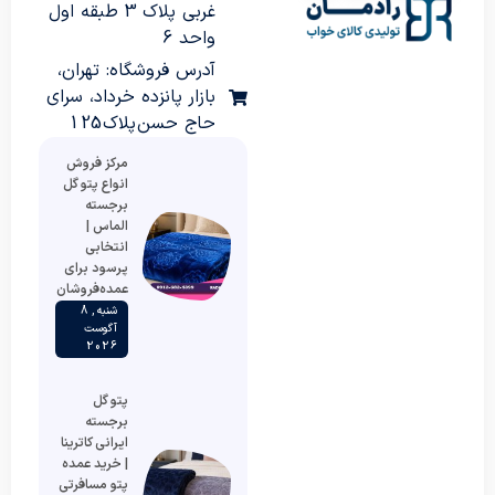
غربی پلاک 3 طبقه اول
واحد 6
آدرس فروشگاه: تهران،
بازار پانزده خرداد، سرای
حاج حسن پلاک 125
مرکز فروش
انواع پتو گل
برجسته
الماس |
انتخابی
پرسود برای
عمده‌فروشان
شنبه , 8
آگوست
2026
پتو گل
برجسته
ایرانی کاترینا
| خرید عمده
پتو مسافرتی