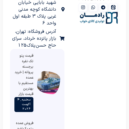
شهید بابایی خیابان
دانشگاه کوچه مدنی
غربی پلاک 3 طبقه اول
واحد 6
آدرس فروشگاه: تهران،
بازار پانزده خرداد، سرای
حاج حسن پلاک 125
قیمت پتو
تک نفره
برجسته
پروانه | خرید
عمده
مستقیم با
بهترین
قیمت بازار
سه‌شنبه , 4
آگوست
2026
فروش عمده
پتو یک‌نفره