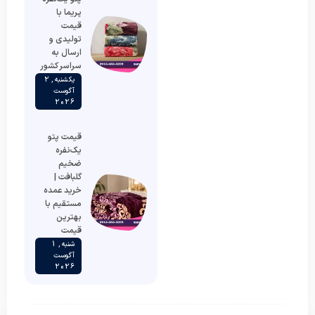
پریما با
قیمت
تولیدی و
ارسال به
سراسر کشور
یکشنبه , 2
آگوست
2026
قیمت پتو
یک‌نفره
ضخیم
گلبافت |
خرید عمده
مستقیم با
بهترین
قیمت
شنبه , 1
آگوست
2026