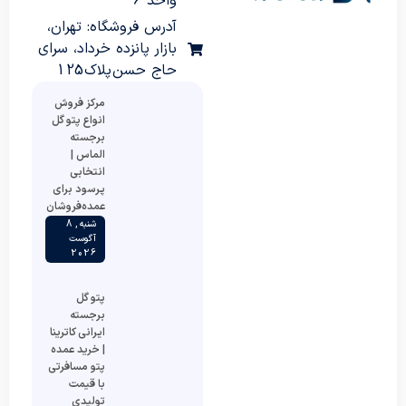
واحد 6
آدرس فروشگاه: تهران،
بازار پانزده خرداد، سرای
حاج حسن پلاک 125
مرکز فروش
انواع پتو گل
برجسته
الماس |
انتخابی
پرسود برای
عمده‌فروشان
شنبه , 8
آگوست
2026
پتو گل
برجسته
ایرانی کاترینا
| خرید عمده
پتو مسافرتی
با قیمت
تولیدی