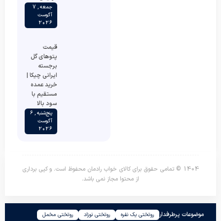
جمعه , 7
آگوست
2026
قیمت
پتوهای گل
برجسته
ایرانی چیکا |
خرید عمده
مستقیم با
سود بالا
پنج‌شنبه , 6
آگوست
2026
1404 © تمامی حقوق برای کالای خواب رادمان محفوظ است. و کپی برداری
از محتوا مجاز نمی باشد.
موضوعات پرطرفدار
روتختی یک نفره
روتختی نوزاد
روتختی مخمل