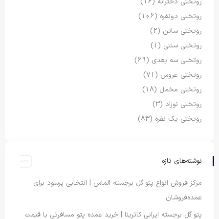
روتختی دخترانه
(16)
روتختی دونفره
(106)
روتختی ساتن
(2)
روتختی سنتی
(1)
روتختی سه بعدی
(69)
روتختی عروس
(71)
روتختی مخمل
(18)
روتختی نوزاد
(3)
روتختی یک نفره
(83)
نوشته‌های تازه
مرکز فروش انواع پتو گل برجسته الماس | انتخابی پرسود برای
عمده‌فروشان
پتو گل برجسته ایرانی کاترینا | خرید عمده پتو مسافرتی با قیمت