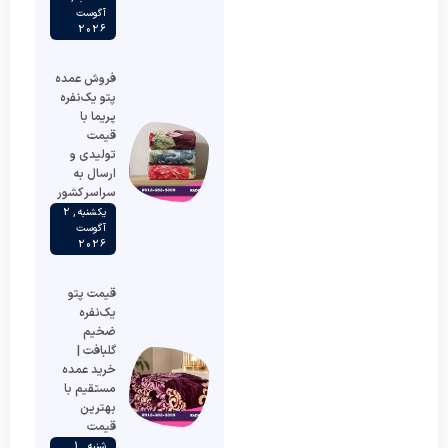
آگوست
2026
فروش عمده
پتو یک‌نفره
پریما با
قیمت
تولیدی و
ارسال به
سراسر کشور
یکشنبه , 2
آگوست
2026
قیمت پتو
یک‌نفره
ضخیم
گلبافت |
خرید عمده
مستقیم با
بهترین
قیمت
شنبه , 1