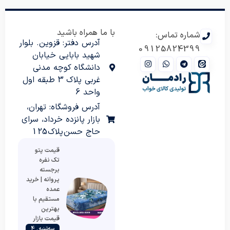
با ما همراه باشید
شماره تماس:
آدرس دفتر: قزوین. بلوار
09125824399
شهید بابایی خیابان
دانشگاه کوچه مدنی
غربی پلاک 3 طبقه اول
واحد 6
آدرس فروشگاه: تهران،
بازار پانزده خرداد، سرای
حاج حسن پلاک 125
قیمت پتو
تک نفره
برجسته
پروانه | خرید
عمده
مستقیم با
بهترین
قیمت بازار
سه‌شنبه , 4