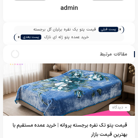
admin
«
قیمت پتو یک نفره برلیان گل برجسته
پست قبلی
»
خرید عمده پتو ژله ای نازک
پست بعدی
مقالات مرتبط
0 دیدگاه
قیمت پتو تک نفره برجسته پروانه | خرید عمده مستقیم با
بهترین قیمت بازار