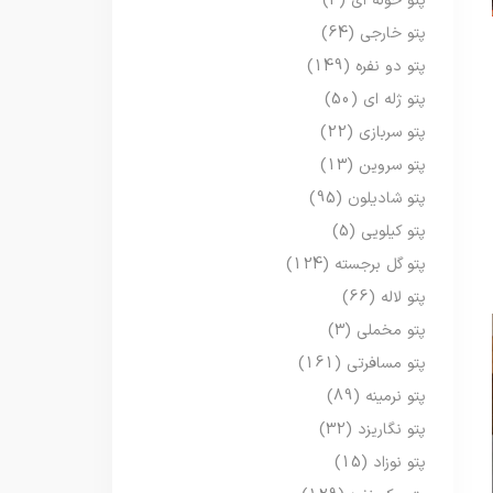
پتو حوله ای
(3)
پتو خارجی
(64)
پتو دو نفره
(149)
پتو ژله ای
(50)
پتو سربازی
(22)
پتو سروین
(13)
پتو شادیلون
(95)
پتو کیلویی
(5)
پتو گل برجسته
(124)
پتو لاله
(66)
پتو مخملی
(3)
پتو مسافرتی
(161)
پتو نرمینه
(89)
پتو نگاریزد
(32)
پتو نوزاد
(15)