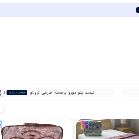
»
قیمت پتو دورو برجسته خارجی ترولاو
پست بعدی