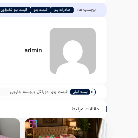
برچسب ها :
صادرات پتو
قیمت پتو
قیمت پتو شادیلون
admin
«
قیمت پتو ادورا گل برجسته خارجی
پست قبلی
مقالات مرتبط