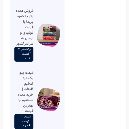
فروش عمده
پتو یک‌نفره
پریما با
قیمت
تولیدی و
ارسال به
سراسر کشور
یکشنبه , 2
آگوست
2026
قیمت پتو
یک‌نفره
ضخیم
گلبافت |
خرید عمده
مستقیم با
بهترین
قیمت
شنبه , 1
آگوست
2026