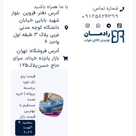
با ما همراه باشید
شماره تماس:
آدرس دفتر: قزوین. بلوار
09125824399
شهید بابایی خیابان
دانشگاه کوچه مدنی
غربی پلاک 3 طبقه اول
واحد 6
آدرس فروشگاه: تهران،
بازار پانزده خرداد، سرای
حاج حسن پلاک 125
قیمت پتو
تک نفره
برجسته
پروانه | خرید
عمده
مستقیم با
بهترین
قیمت بازار
سه‌شنبه , 4
آگوست
2026